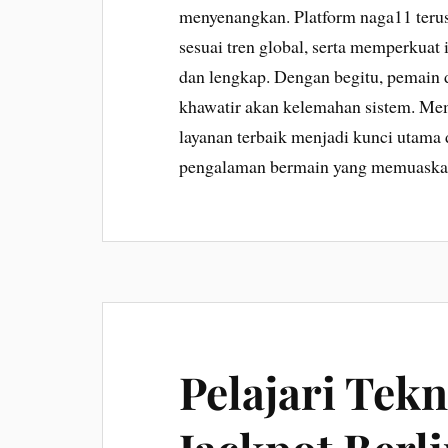
menyenangkan. Platform naga11 teru
sesuai tren global, serta memperkuat
dan lengkap. Dengan begitu, pemain d
khawatir akan kelemahan sistem. Memi
layanan terbaik menjadi kunci utam
pengalaman bermain yang memuaska
Pelajari Tek