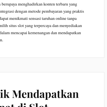
s berupaya menghadirkan konten terbaru yang
 integrasi dengan metode pembayaran yang praktis
apat menikmati sensasi taruhan online tanpa
lih situs slot yang terpercaya dan menyediakan
a dalam mencapai kemenangan dan mendapatkan
n.
nik Mendapatkan