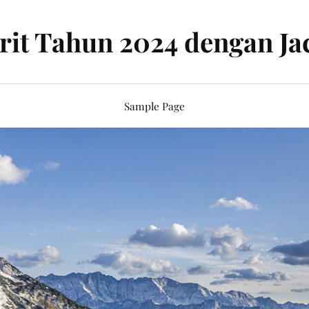
orit Tahun 2024 dengan J
Sample Page