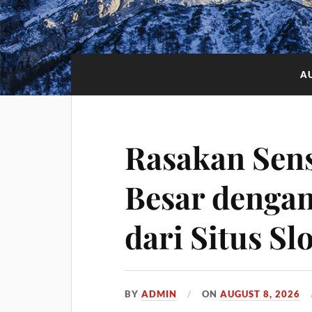
A
Rasakan Sen
Besar dengan
dari Situs Sl
BY
ADMIN
ON
AUGUST 8, 2026