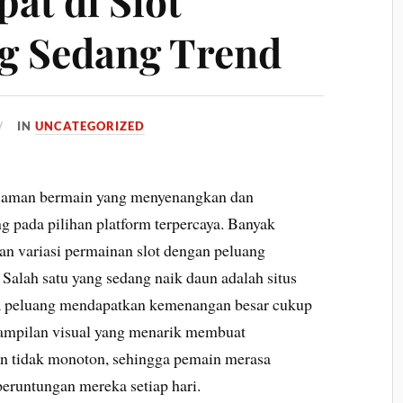
pat di Slot
g Sedang Trend
IN
UNCATEGORIZED
alaman bermain yang menyenangkan dan
 pada pilihan platform terpercaya. Banyak
n variasi permainan slot dengan peluang
 Salah satu yang sedang naik daun adalah situs
na peluang mendapatkan kemenangan besar cukup
n tampilan visual yang menarik membuat
n tidak monoton, sehingga pemain merasa
eruntungan mereka setiap hari.