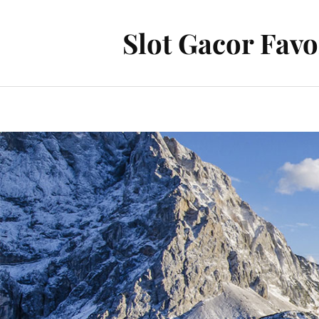
Slot Gacor Fav