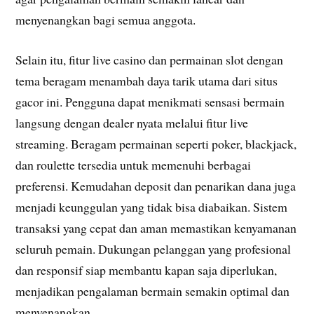
menyenangkan bagi semua anggota.
Selain itu, fitur live casino dan permainan slot dengan
tema beragam menambah daya tarik utama dari situs
gacor ini. Pengguna dapat menikmati sensasi bermain
langsung dengan dealer nyata melalui fitur live
streaming. Beragam permainan seperti poker, blackjack,
dan roulette tersedia untuk memenuhi berbagai
preferensi. Kemudahan deposit dan penarikan dana juga
menjadi keunggulan yang tidak bisa diabaikan. Sistem
transaksi yang cepat dan aman memastikan kenyamanan
seluruh pemain. Dukungan pelanggan yang profesional
dan responsif siap membantu kapan saja diperlukan,
menjadikan pengalaman bermain semakin optimal dan
menyenangkan.