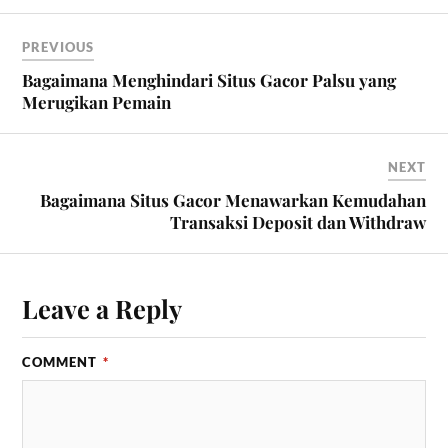
PREVIOUS
Bagaimana Menghindari Situs Gacor Palsu yang
Merugikan Pemain
NEXT
Bagaimana Situs Gacor Menawarkan Kemudahan
Transaksi Deposit dan Withdraw
Leave a Reply
COMMENT
*