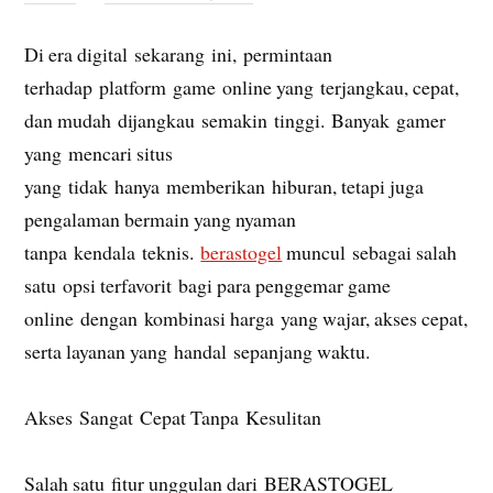
Di era digital sekarang ini, permintaan
terhadap platform game online yang terjangkau, cepat,
dan mudah dijangkau semakin tinggi. Banyak gamer
yang mencari situs
yang tidak hanya memberikan hiburan, tetapi juga
pengalaman bermain yang nyaman
tanpa kendala teknis.
berastogel
muncul sebagai salah
satu opsi terfavorit bagi para penggemar game
online dengan kombinasi harga yang wajar, akses cepat,
serta layanan yang handal sepanjang waktu.
Akses Sangat Cepat Tanpa Kesulitan
Salah satu fitur unggulan dari BERASTOGEL