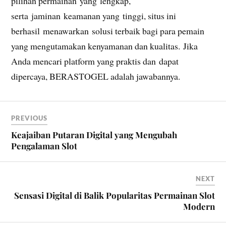
pilihan permainan yang lengkap,
serta jaminan keamanan yang tinggi, situs ini
berhasil menawarkan solusi terbaik bagi para pemain
yang mengutamakan kenyamanan dan kualitas. Jika
Anda mencari platform yang praktis dan dapat
dipercaya, BERASTOGEL adalah jawabannya.
PREVIOUS
Keajaiban Putaran Digital yang Mengubah
Pengalaman Slot
NEXT
Sensasi Digital di Balik Popularitas Permainan Slot
Modern