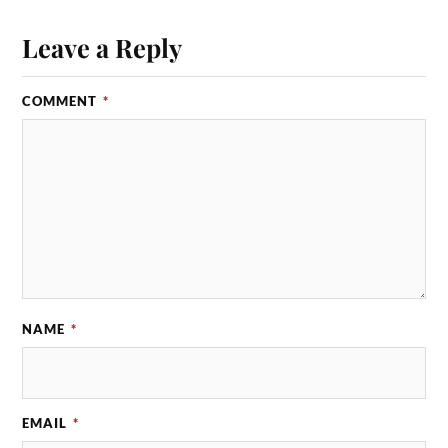
Leave a Reply
COMMENT
*
NAME
*
EMAIL
*