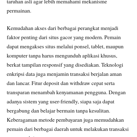
taruhan asli agar lebih memahami mekanisme
permainan.
Kemudahan akses dari berbagai perangkat menjadi
faktor penting dari situs gacor yang modern. Pemain
dapat mengakses situs melalui ponsel, tablet, maupun
komputer tanpa harus mengunduh aplikasi khusus,
berkat tampilan responsif yang disediakan. Teknologi
enkripsi data juga menjamin transaksi berjalan aman
dan lancar. Fitur deposit dan withdraw cepat serta
transparan menambah kenyamanan pengguna. Dengan
adanya sistem yang user-friendly, siapa saja dapat
bergabung dan belajar bermain tanpa kesulitan.
Keberagaman metode pembayaran juga memudahkan
pemain dari berbagai daerah untuk melakukan transaksi