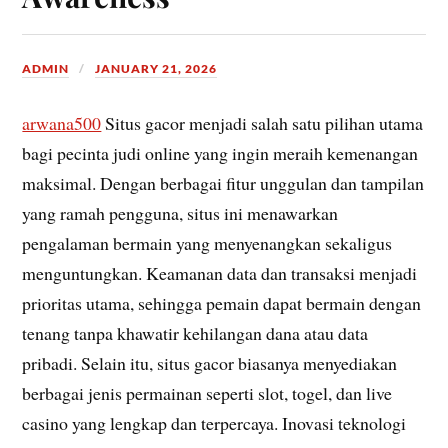
ADMIN
JANUARY 21, 2026
arwana500
Situs gacor menjadi salah satu pilihan utama
bagi pecinta judi online yang ingin meraih kemenangan
maksimal. Dengan berbagai fitur unggulan dan tampilan
yang ramah pengguna, situs ini menawarkan
pengalaman bermain yang menyenangkan sekaligus
menguntungkan. Keamanan data dan transaksi menjadi
prioritas utama, sehingga pemain dapat bermain dengan
tenang tanpa khawatir kehilangan dana atau data
pribadi. Selain itu, situs gacor biasanya menyediakan
berbagai jenis permainan seperti slot, togel, dan live
casino yang lengkap dan terpercaya. Inovasi teknologi