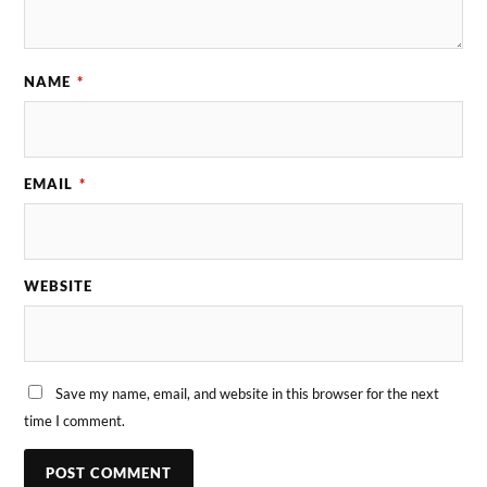
NAME
*
EMAIL
*
WEBSITE
Save my name, email, and website in this browser for the next
time I comment.