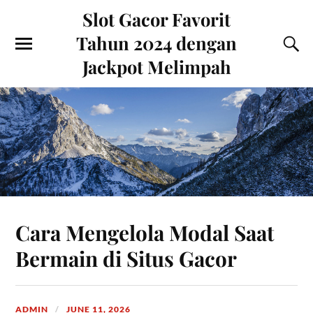
Slot Gacor Favorit
Tahun 2024 dengan
Jackpot Melimpah
Cara Mengelola Modal Saat
Bermain di Situs Gacor
ADMIN
JUNE 11, 2026