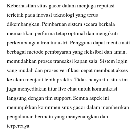
Keberhasilan situs gacor dalam menjaga reputasi
terletak pada inovasi teknologi yang terus
dikembangkan. Pembaruan sistem secara berkala
memastikan performa tetap optimal dan mengikuti
perkembangan tren industri. Pengguna dapat menikmati
berbagai metode pembayaran yang fleksibel dan aman,
memudahkan proses transaksi kapan saja. Sistem login
yang mudah dan proses verifikasi cepat membuat akses
ke akun menjadi lebih praktis. Tidak hanya itu, situs ini
juga menyediakan fitur live chat untuk komunikasi
langsung dengan tim support. Semua aspek ini
menunjukkan komitmen situs gacor dalam memberikan
pengalaman bermain yang menyenangkan dan
terpercaya.