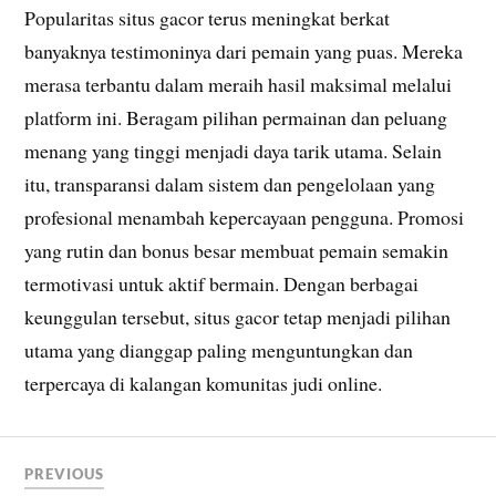
Popularitas situs gacor terus meningkat berkat
banyaknya testimoninya dari pemain yang puas. Mereka
merasa terbantu dalam meraih hasil maksimal melalui
platform ini. Beragam pilihan permainan dan peluang
menang yang tinggi menjadi daya tarik utama. Selain
itu, transparansi dalam sistem dan pengelolaan yang
profesional menambah kepercayaan pengguna. Promosi
yang rutin dan bonus besar membuat pemain semakin
termotivasi untuk aktif bermain. Dengan berbagai
keunggulan tersebut, situs gacor tetap menjadi pilihan
utama yang dianggap paling menguntungkan dan
terpercaya di kalangan komunitas judi online.
PREVIOUS