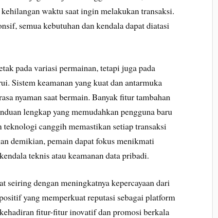
 kehilangan waktu saat ingin melakukan transaksi.
nsif, semua kebutuhan dan kendala dapat diatasi
letak pada variasi permainan, tetapi juga pada
arui. Sistem keamanan yang kuat dan antarmuka
asa nyaman saat bermain. Banyak fitur tambahan
rta panduan lengkap yang memudahkan pengguna baru
teknologi canggih memastikan setiap transaksi
gan demikian, pemain dapat fokus menikmati
kendala teknis atau keamanan data pribadi.
kat seiring dengan meningkatnya kepercayaan dari
positif yang memperkuat reputasi sebagai platform
kehadiran fitur-fitur inovatif dan promosi berkala