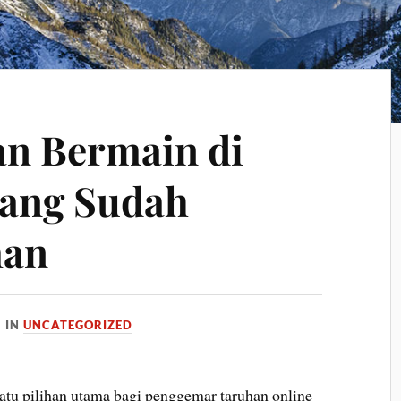
n Bermain di
yang Sudah
man
IN
UNCATEGORIZED
atu pilihan utama bagi penggemar taruhan online