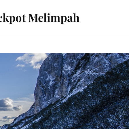
ackpot Melimpah