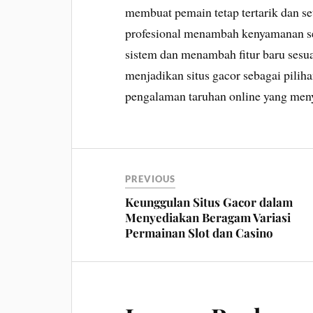
membuat pemain tetap tertarik dan s
profesional menambah kenyamanan sel
sistem dan menambah fitur baru sesua
menjadikan situs gacor sebagai pilih
pengalaman taruhan online yang me
PREVIOUS
Keunggulan Situs Gacor dalam
Menyediakan Beragam Variasi
Permainan Slot dan Casino