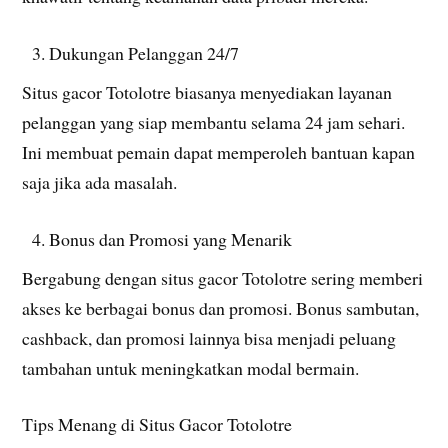
Dukungan Pelanggan 24/7
Situs gacor Totolotre biasanya menyediakan layanan
pelanggan yang siap membantu selama 24 jam sehari.
Ini membuat pemain dapat memperoleh bantuan kapan
saja jika ada masalah.
Bonus dan Promosi yang Menarik
Bergabung dengan situs gacor Totolotre sering memberi
akses ke berbagai bonus dan promosi. Bonus sambutan,
cashback, dan promosi lainnya bisa menjadi peluang
tambahan untuk meningkatkan modal bermain.
Tips Menang di Situs Gacor Totolotre