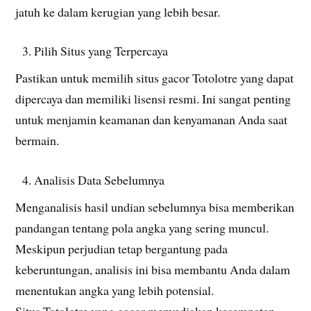
jatuh ke dalam kerugian yang lebih besar.
Pilih Situs yang Terpercaya
Pastikan untuk memilih situs gacor Totolotre yang dapat
dipercaya dan memiliki lisensi resmi. Ini sangat penting
untuk menjamin keamanan dan kenyamanan Anda saat
bermain.
Analisis Data Sebelumnya
Menganalisis hasil undian sebelumnya bisa memberikan
pandangan tentang pola angka yang sering muncul.
Meskipun perjudian tetap bergantung pada
keberuntungan, analisis ini bisa membantu Anda dalam
menentukan angka yang lebih potensial.
Situs Totolotre yang gacor menyediakan kesempatan