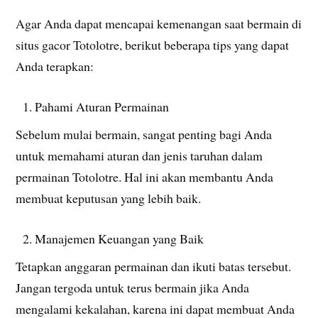
Agar Anda dapat mencapai kemenangan saat bermain di
situs gacor Totolotre, berikut beberapa tips yang dapat
Anda terapkan:
Pahami Aturan Permainan
Sebelum mulai bermain, sangat penting bagi Anda
untuk memahami aturan dan jenis taruhan dalam
permainan Totolotre. Hal ini akan membantu Anda
membuat keputusan yang lebih baik.
Manajemen Keuangan yang Baik
Tetapkan anggaran permainan dan ikuti batas tersebut.
Jangan tergoda untuk terus bermain jika Anda
mengalami kekalahan, karena ini dapat membuat Anda