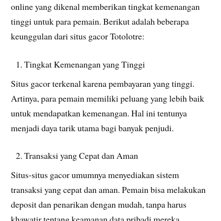
online yang dikenal memberikan tingkat kemenangan
tinggi untuk para pemain. Berikut adalah beberapa
keunggulan dari situs gacor Totolotre:
Tingkat Kemenangan yang Tinggi
Situs gacor terkenal karena pembayaran yang tinggi.
Artinya, para pemain memiliki peluang yang lebih baik
untuk mendapatkan kemenangan. Hal ini tentunya
menjadi daya tarik utama bagi banyak penjudi.
Transaksi yang Cepat dan Aman
Situs-situs gacor umumnya menyediakan sistem
transaksi yang cepat dan aman. Pemain bisa melakukan
deposit dan penarikan dengan mudah, tanpa harus
khawatir tentang keamanan data pribadi mereka.