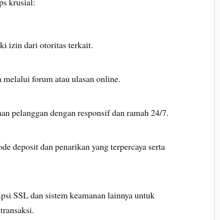
ps krusial:
i izin dari otoritas terkait.
 melalui forum atau ulasan online.
nan pelanggan dengan responsif dan ramah 24/7.
de deposit dan penarikan yang terpercaya serta
ipsi SSL dan sistem keamanan lainnya untuk
transaksi.