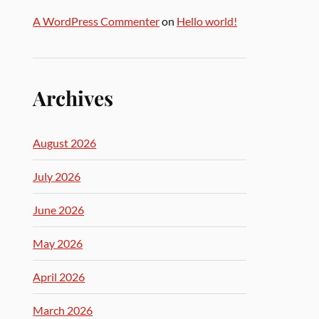
A WordPress Commenter
on
Hello world!
Archives
August 2026
July 2026
June 2026
May 2026
April 2026
March 2026