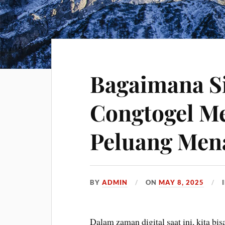
Bagaimana S
Congtogel M
Peluang Men
BY
ADMIN
ON
MAY 8, 2025
Dalam zaman digital saat ini, kita 