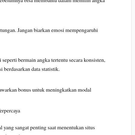
ntungan. Jangan biarkan emosi mempengaruhi
seperti bermain angka tertentu secara konsisten,
 berdasarkan data statistik.
nawarkan bonus untuk meningkatkan modal
erpercaya
 yang sangat penting saat menentukan situs