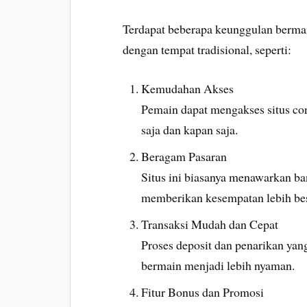
Terdapat beberapa keunggulan bermain
dengan tempat tradisional, seperti:
Kemudahan Akses
Pemain dapat mengakses situs co
saja dan kapan saja.
Beragam Pasaran
Situs ini biasanya menawarkan ban
memberikan kesempatan lebih be
Transaksi Mudah dan Cepat
Proses deposit dan penarikan ya
bermain menjadi lebih nyaman.
Fitur Bonus dan Promosi