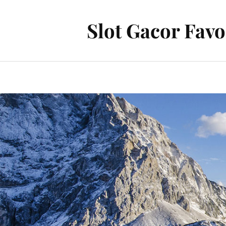
Slot Gacor Fav