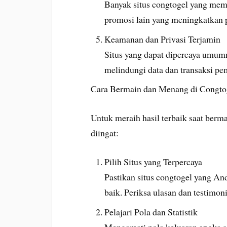
Banyak situs congtogel yang mem
promosi lain yang meningkatkan 
Keamanan dan Privasi Terjamin
Situs yang dapat dipercaya umu
melindungi data dan transaksi pe
Cara Bermain dan Menang di Congto
Untuk meraih hasil terbaik saat berma
diingat:
Pilih Situs yang Terpercaya
Pastikan situs congtogel yang And
baik. Periksa ulasan dan testimoni
Pelajari Pola dan Statistik
Mengamati pola keluaran angka 