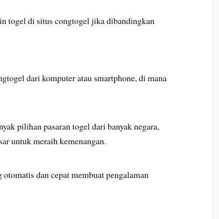
 togel di situs congtogel jika dibandingkan
ngtogel dari komputer atau smartphone, di mana
yak pilihan pasaran togel dari banyak negara,
sar untuk meraih kemenangan.
ng otomatis dan cepat membuat pengalaman