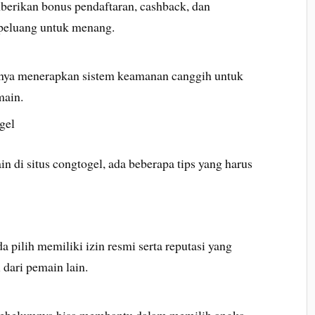
berikan bonus pendaftaran, cashback, dan
peluang untuk menang.
mnya menerapkan sistem keamanan canggih untuk
main.
gel
in di situs congtogel, ada beberapa tips yang harus
a pilih memiliki izin resmi serta reputasi yang
 dari pemain lain.
sebelumnya bisa membantu dalam memilih angka