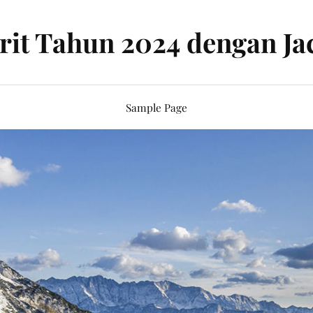
orit Tahun 2024 dengan J
Sample Page