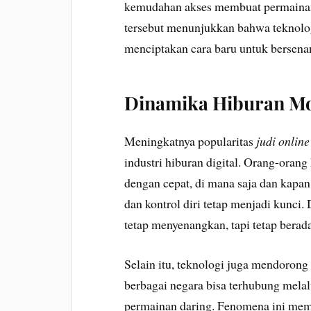
kemudahan akses membuat permainan
tersebut menunjukkan bahwa teknolo
menciptakan cara baru untuk bersena
Dinamika Hiburan M
Meningkatnya popularitas
judi online
industri hiburan digital. Orang-orang
dengan cepat, di mana saja dan kapan
dan kontrol diri tetap menjadi kunci
tetap menyenangkan, tapi tetap berad
Selain itu, teknologi juga mendoron
berbagai negara bisa terhubung mela
permainan daring. Fenomena ini me