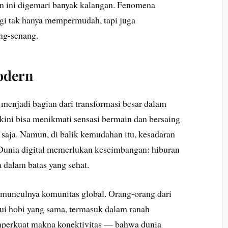
 ini digemari banyak kalangan. Fenomena
gi tak hanya mempermudah, tapi juga
ng-senang.
odern
menjadi bagian dari transformasi besar dalam
 kini bisa menikmati sensasi bermain dan bersaing
 saja. Namun, di balik kemudahan itu, kesadaran
. Dunia digital memerlukan keseimbangan: hiburan
a dalam batas yang sehat.
g munculnya komunitas global. Orang-orang dari
lui hobi yang sama, termasuk dalam ranah
mperkuat makna konektivitas — bahwa dunia