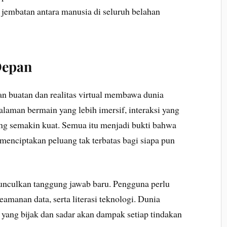
a jembatan antara manusia di seluruh belahan
Depan
an buatan dan realitas virtual membawa dunia
alaman bermain yang lebih imersif, interaksi yang
ang semakin kuat. Semua itu menjadi bukti bahwa
 menciptakan peluang tak terbatas bagi siapa pun
nculkan tanggung jawab baru. Pengguna perlu
amanan data, serta literasi teknologi. Dunia
a yang bijak dan sadar akan dampak setiap tindakan