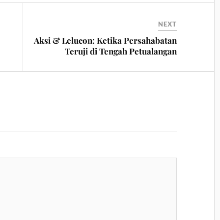
NEXT
Aksi & Lelucon: Ketika Persahabatan
Teruji di Tengah Petualangan