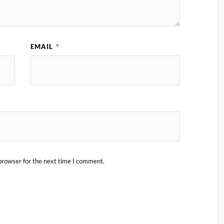
EMAIL
*
browser for the next time I comment.