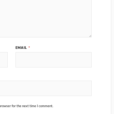
EMAIL
*
browser for the next time I comment.