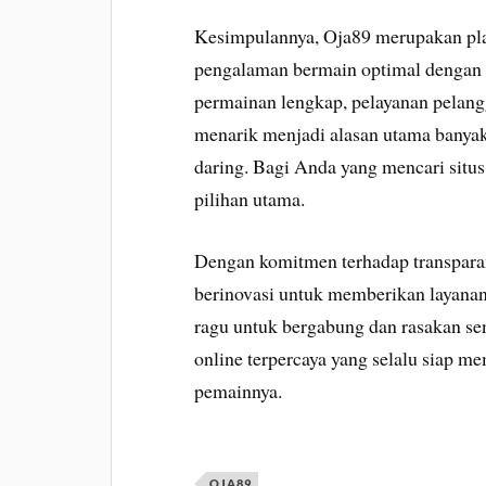
Kesimpulannya, Oja89 merupakan pla
pengalaman bermain optimal dengan 
permainan lengkap, pelayanan pelang
menarik menjadi alasan utama banya
daring. Bagi Anda yang mencari situs 
pilihan utama.
Dengan komitmen terhadap transpara
berinovasi untuk memberikan layanan 
ragu untuk bergabung dan rasakan sen
online terpercaya yang selalu siap m
pemainnya.
OJA89