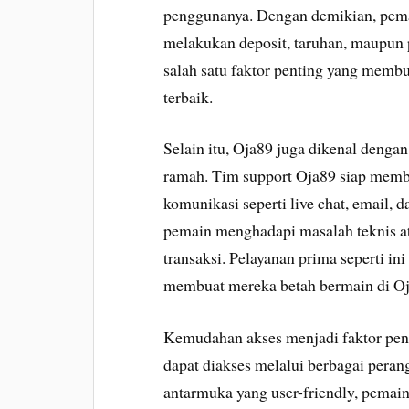
penggunanya. Dengan demikian, pema
melakukan deposit, taruhan, maupun
salah satu faktor penting yang membu
terbaik.
Selain itu, Oja89 juga dikenal denga
ramah. Tim support Oja89 siap memba
komunikasi seperti live chat, email, 
pemain menghadapi masalah teknis a
transaksi. Pelayanan prima seperti i
membuat mereka betah bermain di Oj
Kemudahan akses menjadi faktor penti
dapat diakses melalui berbagai pera
antarmuka yang user-friendly, pemai