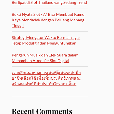
Berlipat di Slot Thailand yang Sedang Trend
Bukti Nyata Slot777 Bisa Membuat Kamu
Kaya Mendadak dengan Peluang Menang
Tinggi!
Strategi Mengatur Waktu Bermain agar
Tetap Produktif dan Menguntungkan
Pengaruh Musik dan Efek Suara dalam
Menambah Atmosfer Slot Digital
เจาะลึกแนวทางการเล่นที่ผู้เล่นระดับมือ
อาชีพเลือกใช้ เพื่อเพิ่มประสิทธิภาพและ
สร้างผลลัพธ์ที่น่าประทับใจจาก สล็อต
Recent Comments