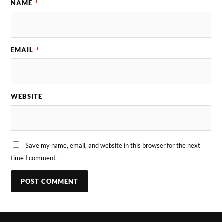
NAME
*
EMAIL
*
WEBSITE
Save my name, email, and website in this browser for the next
time I comment.