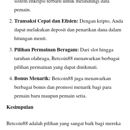
sistem enkripsi terbaru untuk melindungi data
pemain.
Transaksi Cepat dan Efisien:
Dengan kripto, Anda
dapat melakukan deposit dan penarikan dana dalam
hitungan menit.
Pilihan Permainan Beragam:
Dari slot hingga
taruhan olahraga, Betcoin88 menawarkan berbagai
pilihan permainan yang dapat dinikmati.
Bonus Menarik:
Betcoin88 juga menawarkan
berbagai bonus dan promosi menarik bagi para
pemain baru maupun pemain setia.
Kesimpulan
Betcoin88 adalah pilihan yang sangat baik bagi mereka