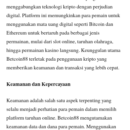
menggabungkan teknologi kripto dengan perjudian
digital. Platform ini memungkinkan para pemain untuk
menggunakan mata uang digital seperti Bitcoin dan
Ethereum untuk bertaruh pada berbagai jenis
permainan, mulai dari slot online, taruhan olahraga,
hingga permainan kasino langsung. Keunggulan utama
Betcoin88 terletak pada penggunaan kripto yang
memberikan keamanan dan transaksi yang lebih cepat.
Keamanan dan Kepercayaan
Keamanan adalah salah satu aspek terpenting yang
selalu menjadi perhatian para pemain dalam memilih
platform taruhan online. Betcoin88 mengutamakan
keamanan data dan dana para pemain. Menggunakan