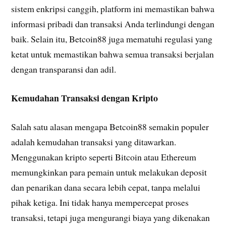
sistem enkripsi canggih, platform ini memastikan bahwa
informasi pribadi dan transaksi Anda terlindungi dengan
baik. Selain itu, Betcoin88 juga mematuhi regulasi yang
ketat untuk memastikan bahwa semua transaksi berjalan
dengan transparansi dan adil.
Kemudahan Transaksi dengan Kripto
Salah satu alasan mengapa Betcoin88 semakin populer
adalah kemudahan transaksi yang ditawarkan.
Menggunakan kripto seperti Bitcoin atau Ethereum
memungkinkan para pemain untuk melakukan deposit
dan penarikan dana secara lebih cepat, tanpa melalui
pihak ketiga. Ini tidak hanya mempercepat proses
transaksi, tetapi juga mengurangi biaya yang dikenakan