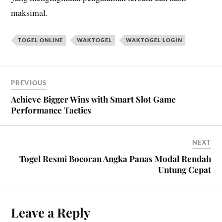
maksimal.
TOGEL ONLINE
WAKTOGEL
WAKTOGEL LOGIN
PREVIOUS
Achieve Bigger Wins with Smart Slot Game
Performance Tactics
NEXT
Togel Resmi Bocoran Angka Panas Modal Rendah
Untung Cepat
Leave a Reply