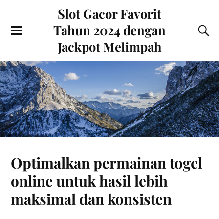
Slot Gacor Favorit
Tahun 2024 dengan
Jackpot Melimpah
Optimalkan permainan togel
online untuk hasil lebih
maksimal dan konsisten