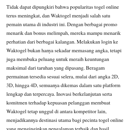
Tidak dapat dipungkiri bahwa popularitas togel online
terus meningkat, dan Waktogel menjadi salah satu
pemain utama di industri ini. Dengan berbagai promo
menarik dan bonus melimpah, mereka mampu menarik
perhatian dari berbagai kalangan. Melakukan login ke
Waktogel bukan hanya sekadar memasang angka, tetapi
juga membuka peluang untuk meraih keuntungan
maksimal dari taruhan yang dipasang. Beragam
permainan tersedia sesuai selera, mulai dari angka 2D,
3D, hingga 4D, semuanya dikemas dalam satu platform
lengkap dan terpercaya. Inovasi berkelanjutan serta
komitmen terhadap kepuasan pelanggan membuat
Waktogel tetap unggul di antara kompetitor lain,
menjadikannya destinasi utama bagi pecinta togel online
yang menginginkan pengalaman terbaik dan hasil