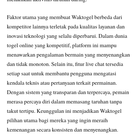
Faktor utama yang membuat Waktogel berbeda dari
kompetitor lainnya terletak pada kualitas layanan dan
inovasi teknologi yang selalu diperbarui. Dalam dunia
togel online yang kompetitif, platform ini mampu
menawarkan pengalaman bermain yang menyenangkan
dan tidak monoton. Selain itu, fitur live chat tersedia
setiap saat untuk membantu pengguna mengatasi
kendala teknis atau pertanyaan terkait permainan.
Dengan sistem yang transparan dan terpercaya, pemain
merasa percaya diri dalam memasang taruhan tanpa
takut tertipu. Keunggulan ini menjadikan Waktogel
pilihan utama bagi mereka yang ingin meraih
kemenangan secara konsisten dan menyenangkan.