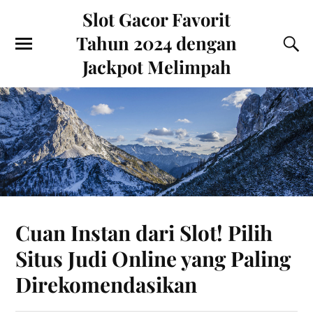
Slot Gacor Favorit
Tahun 2024 dengan
Jackpot Melimpah
Cuan Instan dari Slot! Pilih
Situs Judi Online yang Paling
Direkomendasikan