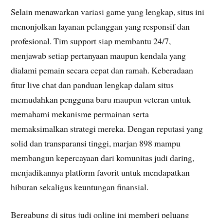
Selain menawarkan variasi game yang lengkap, situs ini
menonjolkan layanan pelanggan yang responsif dan
profesional. Tim support siap membantu 24/7,
menjawab setiap pertanyaan maupun kendala yang
dialami pemain secara cepat dan ramah. Keberadaan
fitur live chat dan panduan lengkap dalam situs
memudahkan pengguna baru maupun veteran untuk
memahami mekanisme permainan serta
memaksimalkan strategi mereka. Dengan reputasi yang
solid dan transparansi tinggi, marjan 898 mampu
membangun kepercayaan dari komunitas judi daring,
menjadikannya platform favorit untuk mendapatkan
hiburan sekaligus keuntungan finansial.
Bergabung di situs judi online ini memberi peluang