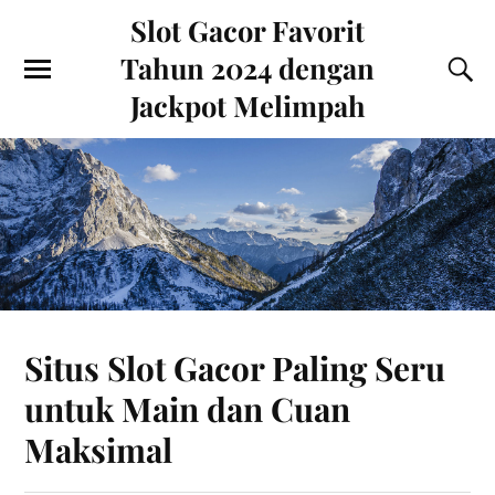
Slot Gacor Favorit
Tahun 2024 dengan
Jackpot Melimpah
Situs Slot Gacor Paling Seru
untuk Main dan Cuan
Maksimal