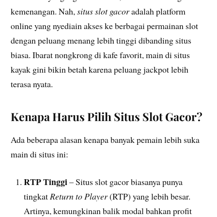
kemenangan. Nah,
situs slot gacor
adalah platform
online yang nyediain akses ke berbagai permainan slot
dengan peluang menang lebih tinggi dibanding situs
biasa. Ibarat nongkrong di kafe favorit, main di situs
kayak gini bikin betah karena peluang jackpot lebih
terasa nyata.
Kenapa Harus Pilih Situs Slot Gacor?
Ada beberapa alasan kenapa banyak pemain lebih suka
main di situs ini:
RTP Tinggi
– Situs slot gacor biasanya punya
tingkat
Return to Player
(RTP) yang lebih besar.
Artinya, kemungkinan balik modal bahkan profit