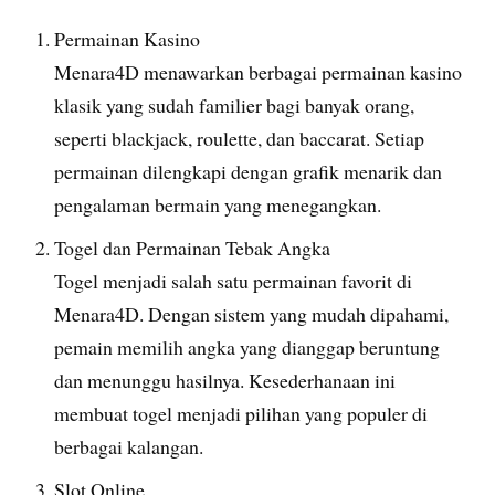
Permainan Kasino
Menara4D menawarkan berbagai permainan kasino
klasik yang sudah familier bagi banyak orang,
seperti blackjack, roulette, dan baccarat. Setiap
permainan dilengkapi dengan grafik menarik dan
pengalaman bermain yang menegangkan.
Togel dan Permainan Tebak Angka
Togel menjadi salah satu permainan favorit di
Menara4D. Dengan sistem yang mudah dipahami,
pemain memilih angka yang dianggap beruntung
dan menunggu hasilnya. Kesederhanaan ini
membuat togel menjadi pilihan yang populer di
berbagai kalangan.
Slot Online