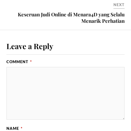
NEXT
Keseruan Judi Online di Menara4D yang Selalu
Menarik Perhatian
Leave a Reply
COMMENT
*
NAME
*