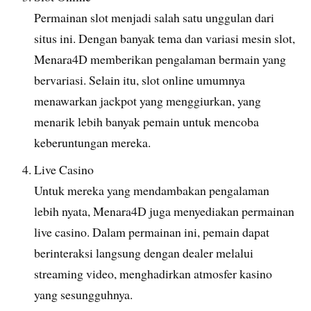
Permainan slot menjadi salah satu unggulan dari
situs ini. Dengan banyak tema dan variasi mesin slot,
Menara4D memberikan pengalaman bermain yang
bervariasi. Selain itu, slot online umumnya
menawarkan jackpot yang menggiurkan, yang
menarik lebih banyak pemain untuk mencoba
keberuntungan mereka.
Live Casino
Untuk mereka yang mendambakan pengalaman
lebih nyata, Menara4D juga menyediakan permainan
live casino. Dalam permainan ini, pemain dapat
berinteraksi langsung dengan dealer melalui
streaming video, menghadirkan atmosfer kasino
yang sesungguhnya.