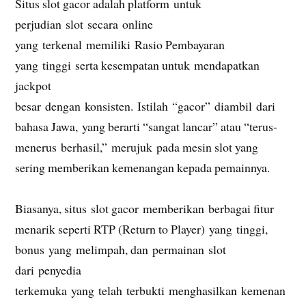
Situs slot gacor adalah platform untuk
perjudian slot secara online
yang terkenal memiliki Rasio Pembayaran
yang tinggi serta kesempatan untuk mendapatkan
jackpot
besar dengan konsisten. Istilah “gacor” diambil dari
bahasa Jawa, yang berarti “sangat lancar” atau “terus-
menerus berhasil,” merujuk pada mesin slot yang
sering memberikan kemenangan kepada pemainnya.
Biasanya, situs slot gacor memberikan berbagai fitur
menarik seperti RTP (Return to Player) yang tinggi,
bonus yang melimpah, dan permainan slot
dari penyedia
terkemuka yang telah terbukti menghasilkan kemenan