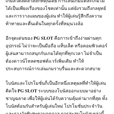
เกมสไตล์คลาสสิกที่คุ้นเคย การเล่นเกมแต่ละเกมไม่
ได้เป็นเพียงเรื่องของโชคเท่านั้น แต่ยังรวมถึงกลยุทธ์
และการวางแผนของผู้เล่น ทำให้ผู้เล่นรู้สึกถึงความ
ท้าทายและตื่นเต้นในทุกครั้งที่หมุนวงล้อ
PG SLOT
อีกจุดเด่นของ
คือการเข้าถึงง่ายผ่านทุก
อุปกรณ์ ไม่ว่าจะเป็นมือถือ แท็บเล็ต หรือคอมพิวเตอร์
ผู้เล่นสามารถสนุกกับเกมได้ทุกที่ทุกเวลา ไม่จำเป็น
ต้องดาวน์โหลดซอฟต์แวร์เพิ่มเติม ทำให้
ประสบการณ์การเล่นเกมราบรื่นและสะดวกสบาย
โบนัสและโปรโมชั่นก็เป็นอีกหนึ่งเหตุผลที่ทำให้ผู้เล่น
PG SLOT
ติดใจ
ระบบของโบนัสออกแบบมาอย่าง
ชาญฉลาด เพื่อให้ผู้เล่นได้รับความคุ้มค่ามากที่สุด ทั้ง
โบนัสต้อนรับสำหรับผู้เล่นใหม่ โปรโมชั่นประจำวัน
และรางวัลพิเศษตามฤดูกาล การสะสมโบนัสเหล่านี้