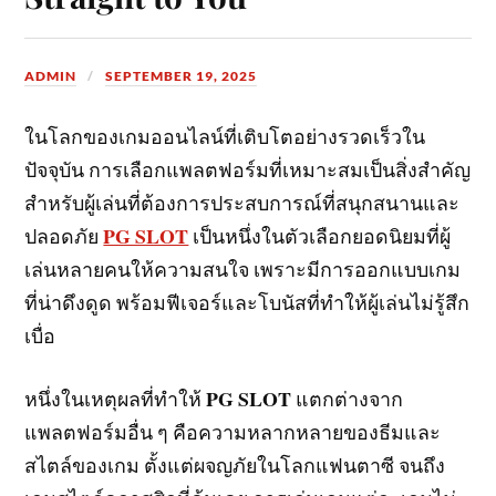
ADMIN
SEPTEMBER 19, 2025
ในโลกของเกมออนไลน์ที่เติบโตอย่างรวดเร็วใน
ปัจจุบัน การเลือกแพลตฟอร์มที่เหมาะสมเป็นสิ่งสำคัญ
สำหรับผู้เล่นที่ต้องการประสบการณ์ที่สนุกสนานและ
PG SLOT
ปลอดภัย
เป็นหนึ่งในตัวเลือกยอดนิยมที่ผู้
เล่นหลายคนให้ความสนใจ เพราะมีการออกแบบเกม
ที่น่าดึงดูด พร้อมฟีเจอร์และโบนัสที่ทำให้ผู้เล่นไม่รู้สึก
เบื่อ
PG SLOT
หนึ่งในเหตุผลที่ทำให้
แตกต่างจาก
แพลตฟอร์มอื่น ๆ คือความหลากหลายของธีมและ
สไตล์ของเกม ตั้งแต่ผจญภัยในโลกแฟนตาซี จนถึง