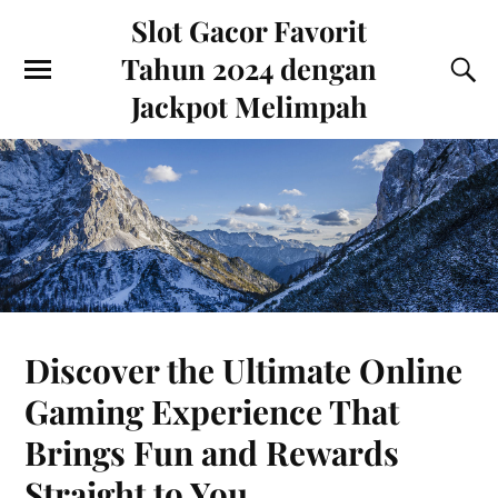
Slot Gacor Favorit
Tahun 2024 dengan
Jackpot Melimpah
Discover the Ultimate Online
Gaming Experience That
Brings Fun and Rewards
Straight to You