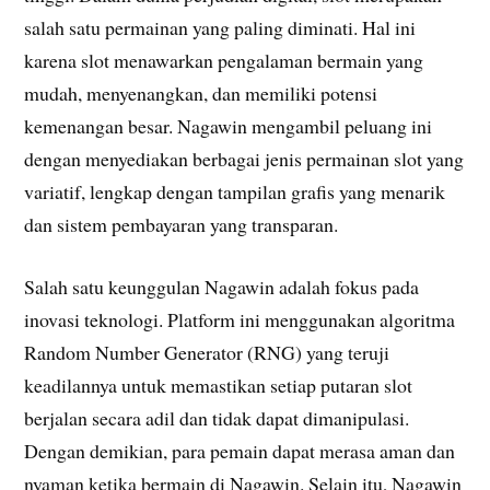
salah satu permainan yang paling diminati. Hal ini
karena slot menawarkan pengalaman bermain yang
mudah, menyenangkan, dan memiliki potensi
kemenangan besar. Nagawin mengambil peluang ini
dengan menyediakan berbagai jenis permainan slot yang
variatif, lengkap dengan tampilan grafis yang menarik
dan sistem pembayaran yang transparan.
Salah satu keunggulan Nagawin adalah fokus pada
inovasi teknologi. Platform ini menggunakan algoritma
Random Number Generator (RNG) yang teruji
keadilannya untuk memastikan setiap putaran slot
berjalan secara adil dan tidak dapat dimanipulasi.
Dengan demikian, para pemain dapat merasa aman dan
nyaman ketika bermain di Nagawin. Selain itu, Nagawin