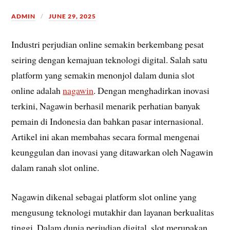
ADMIN
JUNE 29, 2025
Industri perjudian online semakin berkembang pesat
seiring dengan kemajuan teknologi digital. Salah satu
platform yang semakin menonjol dalam dunia slot
online adalah
nagawin
. Dengan menghadirkan inovasi
terkini, Nagawin berhasil menarik perhatian banyak
pemain di Indonesia dan bahkan pasar internasional.
Artikel ini akan membahas secara formal mengenai
keunggulan dan inovasi yang ditawarkan oleh Nagawin
dalam ranah slot online.
Nagawin dikenal sebagai platform slot online yang
mengusung teknologi mutakhir dan layanan berkualitas
tinggi. Dalam dunia perjudian digital, slot merupakan