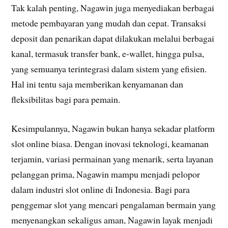
Tak kalah penting, Nagawin juga menyediakan berbagai
metode pembayaran yang mudah dan cepat. Transaksi
deposit dan penarikan dapat dilakukan melalui berbagai
kanal, termasuk transfer bank, e-wallet, hingga pulsa,
yang semuanya terintegrasi dalam sistem yang efisien.
Hal ini tentu saja memberikan kenyamanan dan
fleksibilitas bagi para pemain.
Kesimpulannya, Nagawin bukan hanya sekadar platform
slot online biasa. Dengan inovasi teknologi, keamanan
terjamin, variasi permainan yang menarik, serta layanan
pelanggan prima, Nagawin mampu menjadi pelopor
dalam industri slot online di Indonesia. Bagi para
penggemar slot yang mencari pengalaman bermain yang
menyenangkan sekaligus aman, Nagawin layak menjadi