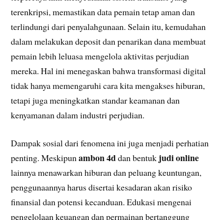
terenkripsi, memastikan data pemain tetap aman dan
terlindungi dari penyalahgunaan. Selain itu, kemudahan
dalam melakukan deposit dan penarikan dana membuat
pemain lebih leluasa mengelola aktivitas perjudian
mereka. Hal ini menegaskan bahwa transformasi digital
tidak hanya memengaruhi cara kita mengakses hiburan,
tetapi juga meningkatkan standar keamanan dan
kenyamanan dalam industri perjudian.
Dampak sosial dari fenomena ini juga menjadi perhatian
ambon 4d
judi online
penting. Meskipun
dan bentuk
lainnya menawarkan hiburan dan peluang keuntungan,
penggunaannya harus disertai kesadaran akan risiko
finansial dan potensi kecanduan. Edukasi mengenai
pengelolaan keuangan dan permainan bertanggung