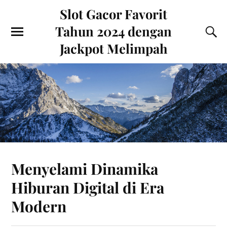
Slot Gacor Favorit
Tahun 2024 dengan
Jackpot Melimpah
Menyelami Dinamika
Hiburan Digital di Era
Modern