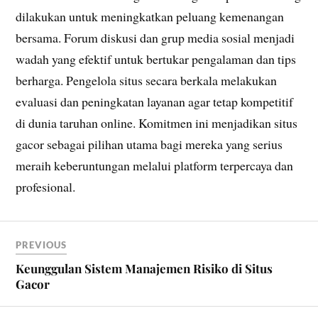
dilakukan untuk meningkatkan peluang kemenangan
bersama. Forum diskusi dan grup media sosial menjadi
wadah yang efektif untuk bertukar pengalaman dan tips
berharga. Pengelola situs secara berkala melakukan
evaluasi dan peningkatan layanan agar tetap kompetitif
di dunia taruhan online. Komitmen ini menjadikan situs
gacor sebagai pilihan utama bagi mereka yang serius
meraih keberuntungan melalui platform terpercaya dan
profesional.
PREVIOUS
Keunggulan Sistem Manajemen Risiko di Situs
Gacor