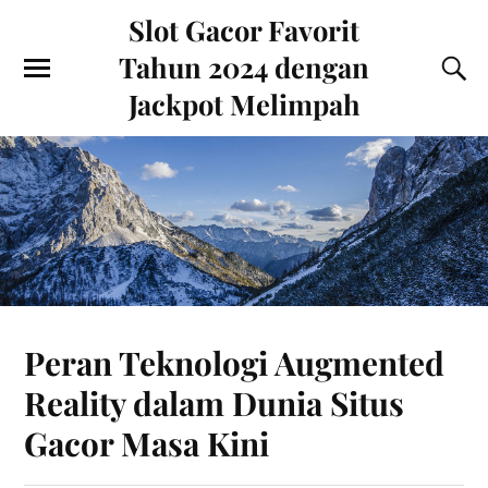
Slot Gacor Favorit
Tahun 2024 dengan
Jackpot Melimpah
Peran Teknologi Augmented
Reality dalam Dunia Situs
Gacor Masa Kini