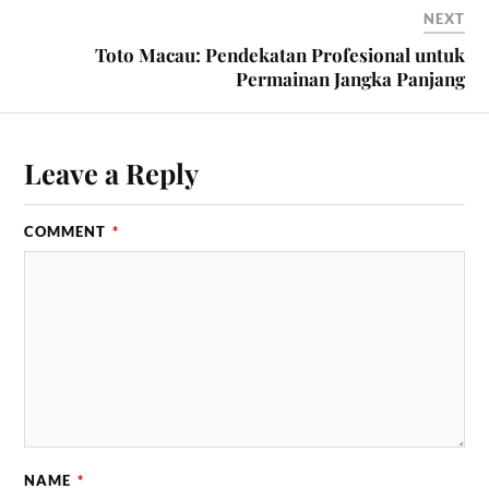
NEXT
Toto Macau: Pendekatan Profesional untuk
Permainan Jangka Panjang
Leave a Reply
COMMENT
*
NAME
*