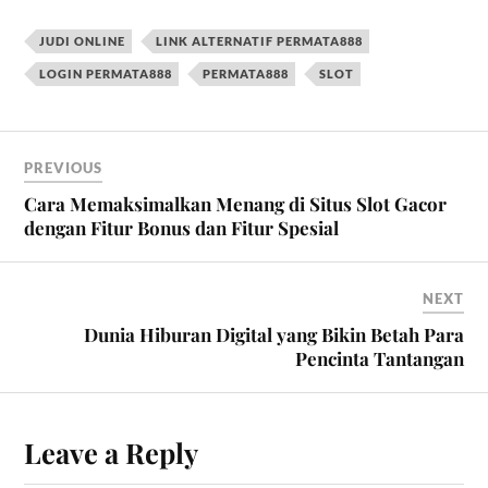
JUDI ONLINE
LINK ALTERNATIF PERMATA888
LOGIN PERMATA888
PERMATA888
SLOT
PREVIOUS
Cara Memaksimalkan Menang di Situs Slot Gacor
dengan Fitur Bonus dan Fitur Spesial
NEXT
Dunia Hiburan Digital yang Bikin Betah Para
Pencinta Tantangan
Leave a Reply