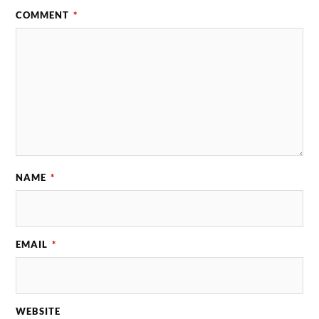
COMMENT
*
NAME
*
EMAIL
*
WEBSITE