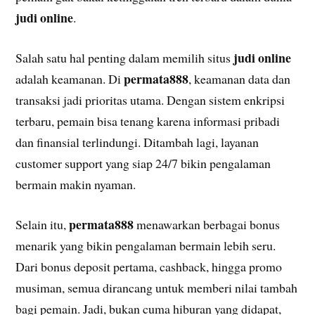
judi online
.
judi online
Salah satu hal penting dalam memilih situs
permata888
adalah keamanan. Di
, keamanan data dan
transaksi jadi prioritas utama. Dengan sistem enkripsi
terbaru, pemain bisa tenang karena informasi pribadi
dan finansial terlindungi. Ditambah lagi, layanan
customer support yang siap 24/7 bikin pengalaman
bermain makin nyaman.
permata888
Selain itu,
menawarkan berbagai bonus
menarik yang bikin pengalaman bermain lebih seru.
Dari bonus deposit pertama, cashback, hingga promo
musiman, semua dirancang untuk memberi nilai tambah
bagi pemain. Jadi, bukan cuma hiburan yang didapat,