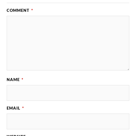
COMMENT
*
NAME
*
EMAIL
*