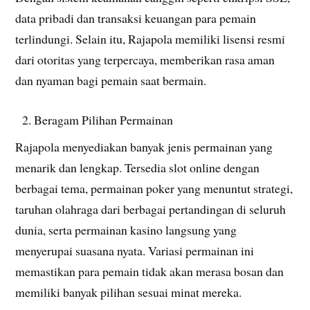
data pribadi dan transaksi keuangan para pemain
terlindungi. Selain itu, Rajapola memiliki lisensi resmi
dari otoritas yang terpercaya, memberikan rasa aman
dan nyaman bagi pemain saat bermain.
Beragam Pilihan Permainan
Rajapola menyediakan banyak jenis permainan yang
menarik dan lengkap. Tersedia slot online dengan
berbagai tema, permainan poker yang menuntut strategi,
taruhan olahraga dari berbagai pertandingan di seluruh
dunia, serta permainan kasino langsung yang
menyerupai suasana nyata. Variasi permainan ini
memastikan para pemain tidak akan merasa bosan dan
memiliki banyak pilihan sesuai minat mereka.