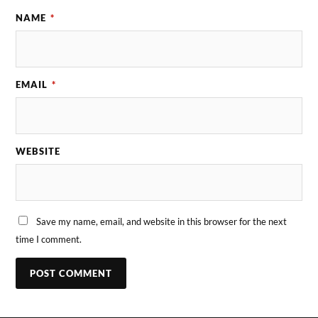
NAME
*
EMAIL
*
WEBSITE
Save my name, email, and website in this browser for the next
time I comment.