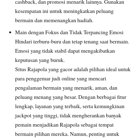
cashback, dan promosi menarik lainnya. Gunakan
kesempatan ini untuk meningkatkan peluang
bermain dan memenangkan hadiah.
Main dengan Fokus dan Tidak Terpancing Emosi
Hindari terburu-buru dan tetap tenang saat bermain.
Emosi yang tidak stabil dapat mengakibatkan
keputusan yang buruk.
Situs Rajapola yang gacor adalah pilihan ideal untuk
para penggemar judi online yang mencari
pengalaman bermain yang menarik, aman, dan
peluang menang yang besar. Dengan berbagai fitur
lengkap, layanan yang terbaik, serta kemungkinan
jackpot yang tinggi, tidak mengherankan banyak
pemain menjadikan Rajapola sebagai tempat
bermain pilihan mereka. Namun, penting untuk