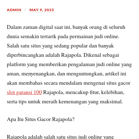
ADMIN
MAY 9, 2025
Dalam zaman digital saat ini, banyak orang di seluruh
dunia semakin tertarik pada permainan judi online.
Salah satu situs yang sedang popular dan banyak
diperbincangkan adalah Rajapola. Dikenal sebagai
platform yang memberikan pengalaman judi online yang
aman, menyenangkan, dan menguntungkan, artikel ini
akan membahas secara mendalam mengenai situs gacor
slot garansi 100
Rajapola, mencakup fitur, kelebihan,
serta tips untuk meraih kemenangan yang maksimal.
Apa Itu Situs Gacor Rajapola?
Rajapola adalah salah satu situs judi online yang