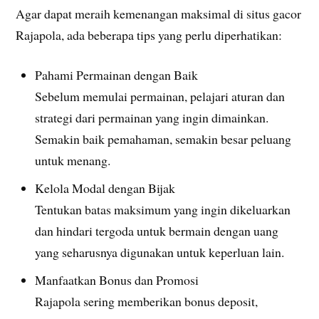
Agar dapat meraih kemenangan maksimal di situs gacor
Rajapola, ada beberapa tips yang perlu diperhatikan:
Pahami Permainan dengan Baik
Sebelum memulai permainan, pelajari aturan dan
strategi dari permainan yang ingin dimainkan.
Semakin baik pemahaman, semakin besar peluang
untuk menang.
Kelola Modal dengan Bijak
Tentukan batas maksimum yang ingin dikeluarkan
dan hindari tergoda untuk bermain dengan uang
yang seharusnya digunakan untuk keperluan lain.
Manfaatkan Bonus dan Promosi
Rajapola sering memberikan bonus deposit,