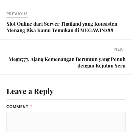
PREVIOUS
Slot Online dari Server Thailand yang Konsisten
Menang Bisa Kamu Temukan di MEGAWIN288
NEXT
Mega777, Ajang Kemenangan Beruntun yang Penuh
dengan Kejutan Seru
Leave a Reply
COMMENT
*