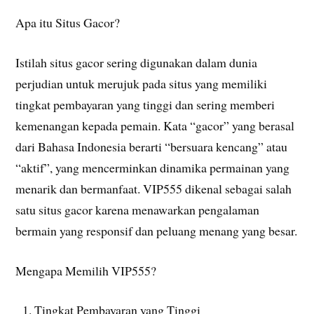
Apa itu Situs Gacor?
Istilah situs gacor sering digunakan dalam dunia
perjudian untuk merujuk pada situs yang memiliki
tingkat pembayaran yang tinggi dan sering memberi
kemenangan kepada pemain. Kata “gacor” yang berasal
dari Bahasa Indonesia berarti “bersuara kencang” atau
“aktif”, yang mencerminkan dinamika permainan yang
menarik dan bermanfaat. VIP555 dikenal sebagai salah
satu situs gacor karena menawarkan pengalaman
bermain yang responsif dan peluang menang yang besar.
Mengapa Memilih VIP555?
Tingkat Pembayaran yang Tinggi