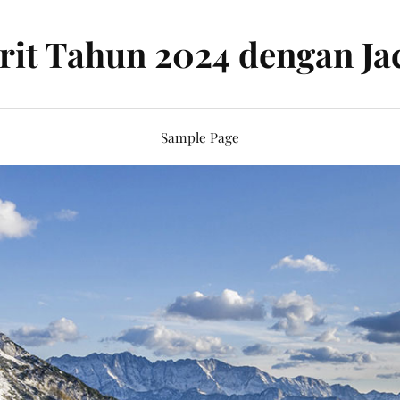
orit Tahun 2024 dengan J
Sample Page