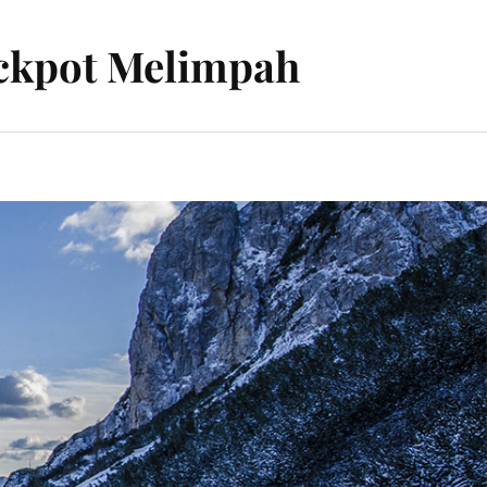
ackpot Melimpah