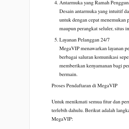
Antarmuka yang Ramah Penggun
Desain antarmuka yang intuitif
untuk dengan cepat menemukan pe
maupun perangkat seluler, situs 
Layanan Pelanggan 24/7
MegaVIP menawarkan layanan pel
berbagai saluran komunikasi sepert
memberikan kenyamanan bagi pem
bermain.
Proses Pendaftaran di MegaVIP
Untuk menikmati semua fitur dan pe
terlebih dahulu. Berikut adalah langk
MegaVIP: