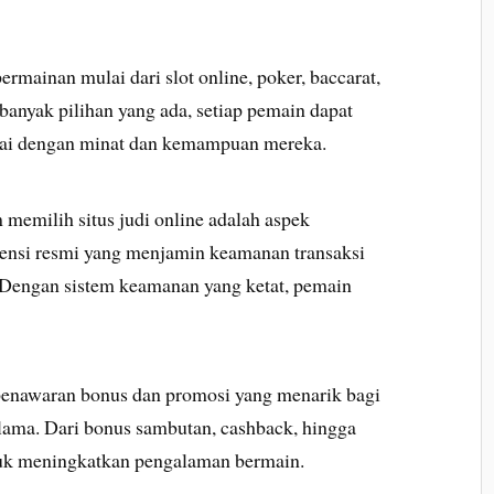
ainan mulai dari slot online, poker, baccarat,
banyak pilihan yang ada, setiap pemain dapat
ai dengan minat dan kemampuan mereka.
m memilih situs judi online adalah aspek
ensi resmi yang menjamin keamanan transaksi
. Dengan sistem keamanan yang ketat, pemain
nawaran bonus dan promosi yang menarik bagi
ama. Dari bonus sambutan, cashback, hingga
tuk meningkatkan pengalaman bermain.