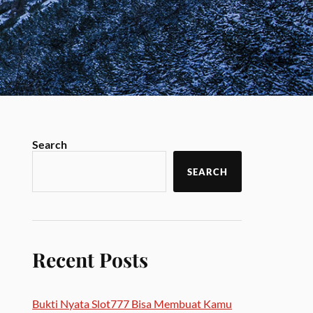
Search
SEARCH
Recent Posts
Bukti Nyata Slot777 Bisa Membuat Kamu