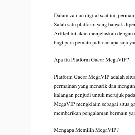
Dalam zaman digital saat ini, permain
Salah satu platform yang banyak dip
Artikel ini akan menjelaskan dengan
bagi para pemain judi dan apa saja y
Apa itu Platform Gacor MegaVIP?
Platform Gacor MegaVIP adalah situs
permainan yang menarik dan menguntu
kalangan penjudi untuk merujuk pada
MegaVIP mengklaim sebagai situs gaco
memberikan pengalaman bermain ya
Mengapa Memilih MegaVIP?