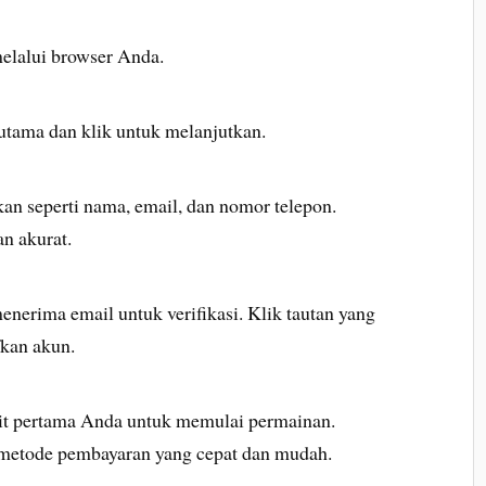
lalui browser Anda.
utama dan klik untuk melanjutkan.
an seperti nama, email, dan nomor telepon.
n akurat.
enerima email untuk verifikasi. Klik tautan yang
fkan akun.
sit pertama Anda untuk memulai permainan.
etode pembayaran yang cepat dan mudah.