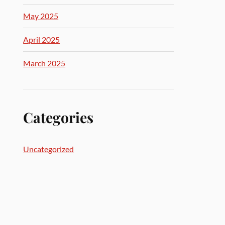
May 2025
April 2025
March 2025
Categories
Uncategorized