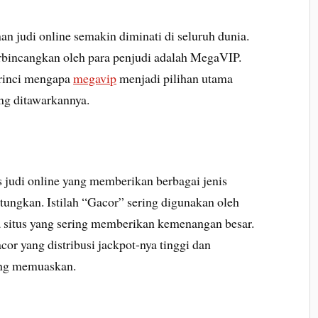
an judi online semakin diminati di seluruh dunia.
erbincangkan oleh para penjudi adalah MegaVIP.
 rinci mengapa
megavip
menjadi pilihan utama
ang ditawarkannya.
 judi online yang memberikan berbagai jenis
ngkan. Istilah “Gacor” sering digunakan oleh
 situs yang sering memberikan kemenangan besar.
r yang distribusi jackpot-nya tinggi dan
ng memuaskan.