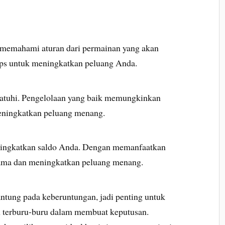
 memahami aturan dari permainan yang akan
 tips untuk meningkatkan peluang Anda.
patuhi. Pengelolaan yang baik memungkinkan
eningkatkan peluang menang.
ingkatkan saldo Anda. Dengan memanfaatkan
lama dan meningkatkan peluang menang.
ntung pada keberuntungan, jadi penting untuk
an terburu-buru dalam membuat keputusan.