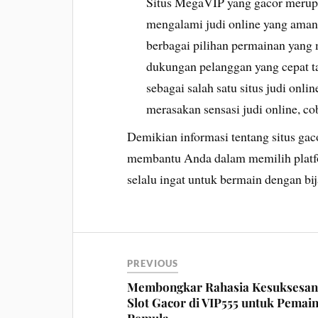
Situs MegaVIP yang gacor merupak
mengalami judi online yang ama
berbagai pilihan permainan yang 
dukungan pelanggan yang cepat 
sebagai salah satu situs judi onlin
merasakan sensasi judi online, 
Demikian informasi tentang situs ga
membantu Anda dalam memilih platfor
selalu ingat untuk bermain dengan bij
PREVIOUS
Membongkar Rahasia Kesuksesa
Slot Gacor di VIP555 untuk Pemai