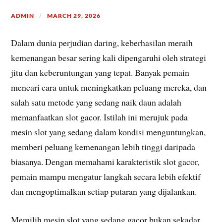
ADMIN
MARCH 29, 2026
Dalam dunia perjudian daring, keberhasilan meraih
kemenangan besar sering kali dipengaruhi oleh strategi
jitu dan keberuntungan yang tepat. Banyak pemain
mencari cara untuk meningkatkan peluang mereka, dan
salah satu metode yang sedang naik daun adalah
memanfaatkan slot gacor. Istilah ini merujuk pada
mesin slot yang sedang dalam kondisi menguntungkan,
memberi peluang kemenangan lebih tinggi daripada
biasanya. Dengan memahami karakteristik slot gacor,
pemain mampu mengatur langkah secara lebih efektif
dan mengoptimalkan setiap putaran yang dijalankan.
Memilih mesin slot yang sedang gacor bukan sekadar