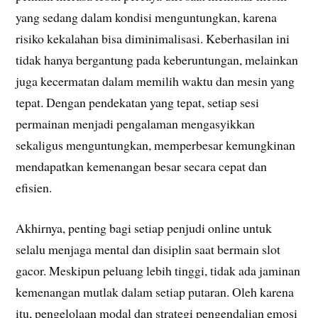
yang sedang dalam kondisi menguntungkan, karena
risiko kekalahan bisa diminimalisasi. Keberhasilan ini
tidak hanya bergantung pada keberuntungan, melainkan
juga kecermatan dalam memilih waktu dan mesin yang
tepat. Dengan pendekatan yang tepat, setiap sesi
permainan menjadi pengalaman mengasyikkan
sekaligus menguntungkan, memperbesar kemungkinan
mendapatkan kemenangan besar secara cepat dan
efisien.
Akhirnya, penting bagi setiap penjudi online untuk
selalu menjaga mental dan disiplin saat bermain slot
gacor. Meskipun peluang lebih tinggi, tidak ada jaminan
kemenangan mutlak dalam setiap putaran. Oleh karena
itu, pengelolaan modal dan strategi pengendalian emosi