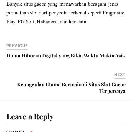
Banyak situs gacor yang menawarkan beragam jenis
permainan slot dari penyedia terkenal seperti Pragmatic
Play, PG Soft, Habanero, dan lain-lain.
PREVIOUS
Dunia Hiburan Digital yang Bikin Waktu Makin Asik
NEXT
Keunggulan Utama Bermain di Situs Slot Gacor
Terpercaya
Leave a Reply
COMMENT
*