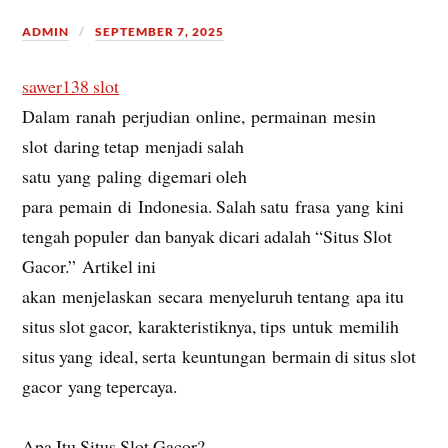
ADMIN
SEPTEMBER 7, 2025
sawer138 slot
Dalam ranah perjudian online, permainan mesin
slot daring tetap menjadi salah
satu yang paling digemari oleh
para pemain di Indonesia. Salah satu frasa yang kini
tengah populer dan banyak dicari adalah “Situs Slot
Gacor.” Artikel ini
akan menjelaskan secara menyeluruh tentang apa itu
situs slot gacor, karakteristiknya, tips untuk memilih
situs yang ideal, serta keuntungan bermain di situs slot
gacor yang tepercaya.
Apa Itu Situs Slot Gacor?