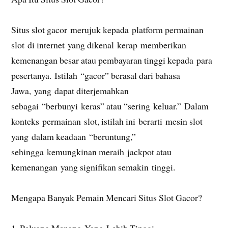
Situs slot gacor merujuk kepada platform permainan
slot di internet yang dikenal kerap memberikan
kemenangan besar atau pembayaran tinggi kepada para
pesertanya. Istilah “gacor” berasal dari bahasa
Jawa, yang dapat diterjemahkan
sebagai “berbunyi keras” atau “sering keluar.” Dalam
konteks permainan slot, istilah ini berarti mesin slot
yang dalam keadaan “beruntung,”
sehingga kemungkinan meraih jackpot atau
kemenangan yang signifikan semakin tinggi.
Mengapa Banyak Pemain Mencari Situs Slot Gacor?