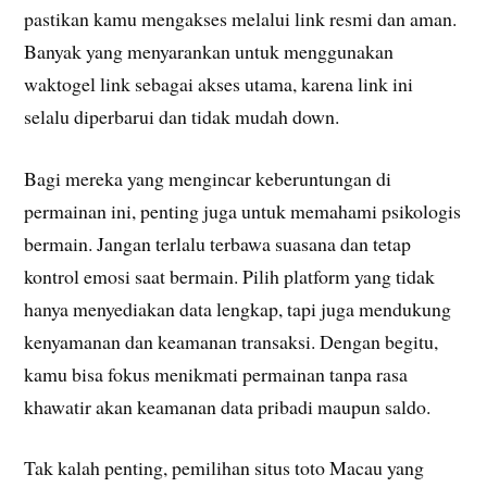
pastikan kamu mengakses melalui link resmi dan aman.
Banyak yang menyarankan untuk menggunakan
waktogel link sebagai akses utama, karena link ini
selalu diperbarui dan tidak mudah down.
Bagi mereka yang mengincar keberuntungan di
permainan ini, penting juga untuk memahami psikologis
bermain. Jangan terlalu terbawa suasana dan tetap
kontrol emosi saat bermain. Pilih platform yang tidak
hanya menyediakan data lengkap, tapi juga mendukung
kenyamanan dan keamanan transaksi. Dengan begitu,
kamu bisa fokus menikmati permainan tanpa rasa
khawatir akan keamanan data pribadi maupun saldo.
Tak kalah penting, pemilihan situs toto Macau yang