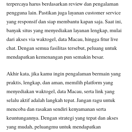
terpercaya harus berdasarkan review dan pengalaman
pengguna lain. Pastikan juga layanan customer service
yang responsif dan siap membantu kapan saja. Saat ini,
banyak situs yang menyediakan layanan lengkap, mulai
dari akses via waktogel, data Macau, hingga fitur live
chat. Dengan semua fasilitas tersebut, peluang untuk
mendapatkan kemenangan pun semakin besar.
Akhir kata, jika kamu ingin pengalaman bermain yang
praktis, lengkap, dan aman, memilih platform yang
menyediakan waktogel, data Macau, serta link yang
selalu aktif adalah langkah tepat. Jangan ragu untuk
mencoba dan rasakan sendiri kenyamanan serta
keuntungannya. Dengan strategi yang tepat dan akses
yang mudah, peluangmu untuk mendapatkan