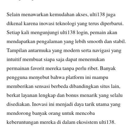
Selain menawarkan kemudahan akses, ulti138 juga
dikenal karena inovasi teknologi yang terus diperbarui.
Setiap kali mengunjungi ulti138 login, pemain akan
mendapatkan pengalaman yang lebih smooth dan stabil.
Tampilan antarmuka yang modern serta navigasi yang
intuitif membuat siapa saja dapat menemukan
permainan favorit mereka tanpa perlu ribet. Banyak
pengguna menyebut bahwa platform ini mampu
memberikan sensasi berbeda dibandingkan situs lain,
berkat layanan lengkap dan bonus menarik yang selalu
disediakan. Inovasi ini menjadi daya tarik utama yang
mendorong banyak orang untuk mencoba
keberuntungan mereka di dalam ekosistem ulti138.