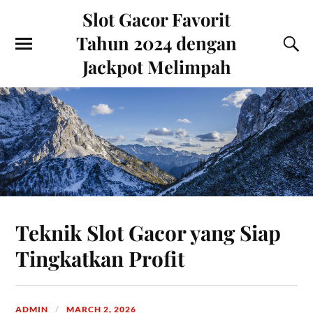
Slot Gacor Favorit
Tahun 2024 dengan
Jackpot Melimpah
Teknik Slot Gacor yang Siap
Tingkatkan Profit
ADMIN
MARCH 2, 2026