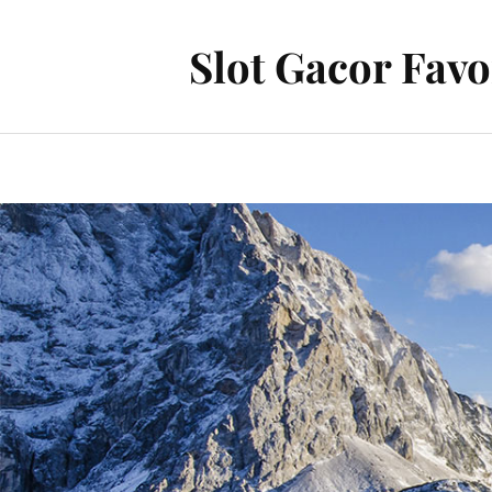
Slot Gacor Fav