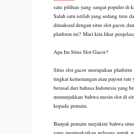
satu pilihan yang sangat populer di 
Salah satu istilah yang sedang tren da
dimaksud dengan situs slot gacor, d
platform ini? Mari kita lihat penjelas
Apa Itu Situs Slot Gacor?
Situs slot gacor merupakan platform 
tingkat kemenangan atau payout rate y
berasal dari bahasa Indonesia yang be
menunjukkan bahwa mesin slot di si
kepada pemain.
Banyak pemain meyakini bahwa situs s
yang meningkatkan peluang untuk me