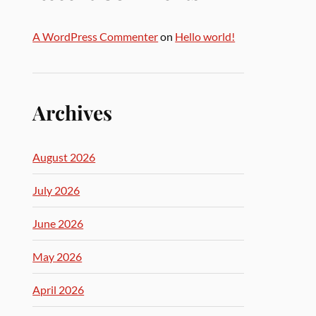
A WordPress Commenter
on
Hello world!
Archives
August 2026
July 2026
June 2026
May 2026
April 2026