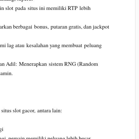
in slot pada situs ini memiliki RTP lebih
kan berbagai bonus, putaran gratis, dan jackpot
ami lag atau kesalahan yang membuat peluang
an Adil: Menerapkan sistem RNG (Random
jamin.
tus slot gacor, antara lain:
gi
gi, pemain memiliki peluang lebih besar