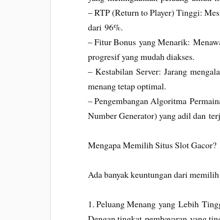
– RTP (Return to Player) Tinggi: Mes
dari 96%.
– Fitur Bonus yang Menarik: Menawar
progresif yang mudah diakses.
– Kestabilan Server: Jarang mengal
menang tetap optimal.
– Pengembangan Algoritma Permain
Number Generator) yang adil dan ter
Mengapa Memilih Situs Slot Gacor?
Ada banyak keuntungan dari memilih si
1. Peluang Menang yang Lebih Ting
Dengan tingkat pembayaran yang ting