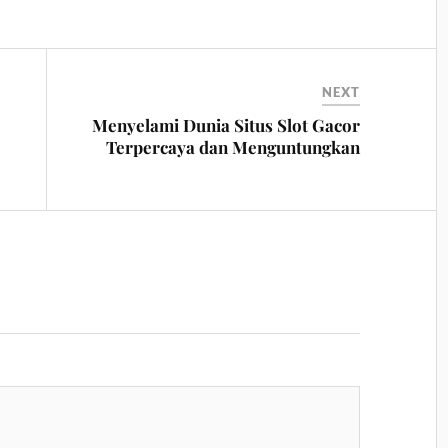
NEXT
Menyelami Dunia Situs Slot Gacor
Terpercaya dan Menguntungkan