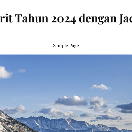
orit Tahun 2024 dengan J
Sample Page