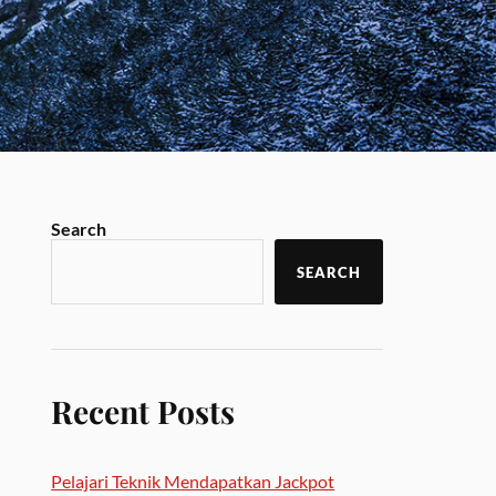
Search
SEARCH
Recent Posts
Pelajari Teknik Mendapatkan Jackpot