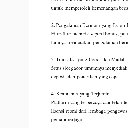
untuk memperoleh kemenangan besar,
2. Pengalaman Bermain yang Lebih
Fitur-fitur menarik seperti bonus, put
lainnya menjadikan pengalaman berm
3. Transaksi yang Cepat dan Mudah
Situs slot gacor umumnya menyediak
deposit dan penarikan yang cepat.
4. Keamanan yang Terjamin
Platform yang terpercaya dan telah t
lisensi resmi dari lembaga pengawas 
pemain terjaga.