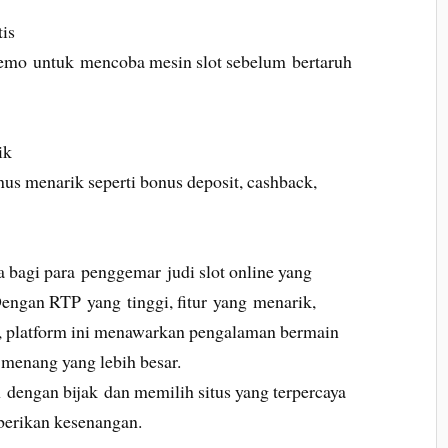
is
emo untuk mencoba mesin slot sebelum bertaruh
ik
us menarik seperti bonus deposit, cashback,
a bagi para penggemar judi slot online yang
engan RTP yang tinggi, fitur yang menarik,
, platform ini menawarkan pengalaman bermain
enang yang lebih besar.
dengan bijak dan memilih situs yang terpercaya
erikan kesenangan.