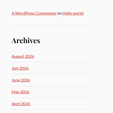
A WordPress Commenter
on
Hello world!
Archives
August 2026
July 2026
June 2026
May 2026
April 2026