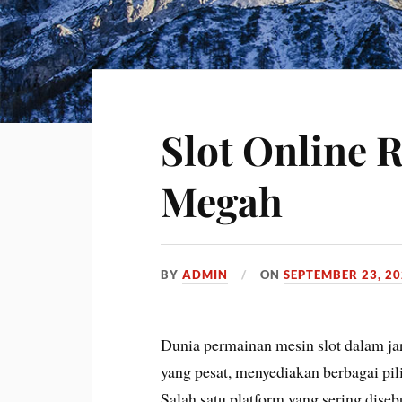
Slot Online 
Megah
BY
ADMIN
ON
SEPTEMBER 23, 2
Dunia permainan mesin slot dalam jar
yang pesat, menyediakan berbagai pil
Salah satu platform yang sering dise