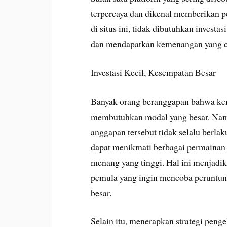
terpercaya dan dikenal memberikan p
di situs ini, tidak dibutuhkan invest
dan mendapatkan kemenangan yang cu
Investasi Kecil, Kesempatan Besar
Banyak orang beranggapan bahwa ke
membutuhkan modal yang besar. N
anggapan tersebut tidak selalu berla
dapat menikmati berbagai permainan 
menang yang tinggi. Hal ini menjadik
pemula yang ingin mencoba peruntun
besar.
Selain itu, menerapkan strategi peng