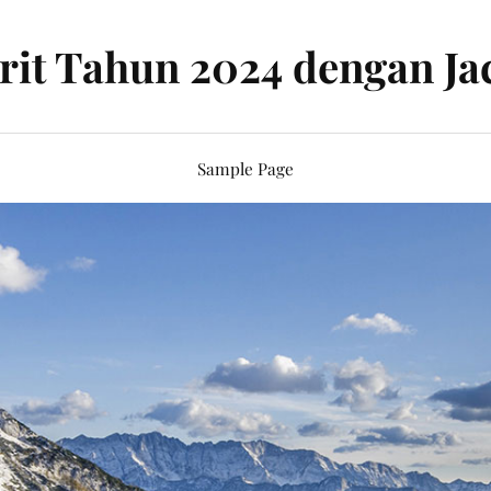
orit Tahun 2024 dengan J
Sample Page