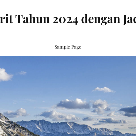
orit Tahun 2024 dengan J
Sample Page