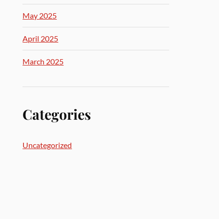
May 2025
April 2025
March 2025
Categories
Uncategorized