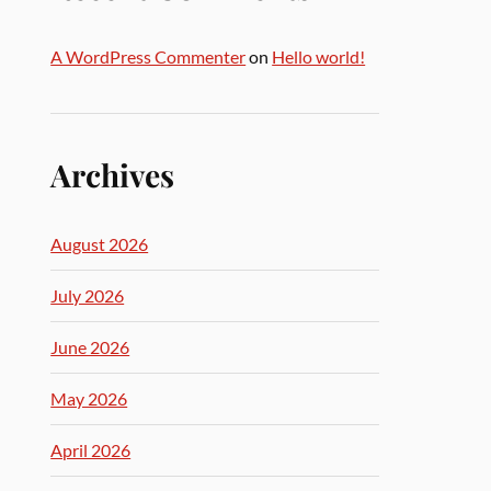
A WordPress Commenter
on
Hello world!
Archives
August 2026
July 2026
June 2026
May 2026
April 2026