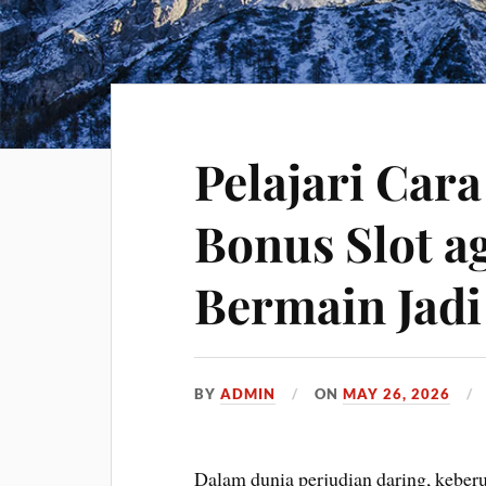
Pelajari Car
Bonus Slot a
Bermain Jadi
BY
ADMIN
ON
MAY 26, 2026
Dalam dunia perjudian daring, keberu