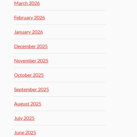
March 2026
February 2026
January 2026
December 2025
November 2025
October 2025
September 2025
August 2025
July 2025
June 2025