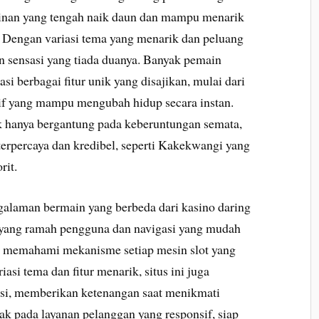
ainan yang tengah naik daun dan mampu menarik
e. Dengan variasi tema yang menarik dan peluang
n sensasi yang tiada duanya. Banyak pemain
i berbagai fitur unik yang disajikan, mulai dari
sif yang mampu mengubah hidup secara instan.
k hanya bergantung pada keberuntungan semata,
terpercaya dan kredibel, seperti Kakekwangi yang
rit.
laman bermain yang berbeda dari kasino daring
a yang ramah pengguna dan navigasi yang mudah
t memahami mekanisme setiap mesin slot yang
asi tema dan fitur menarik, situs ini juga
si, memberikan ketenangan saat menikmati
ak pada layanan pelanggan yang responsif, siap