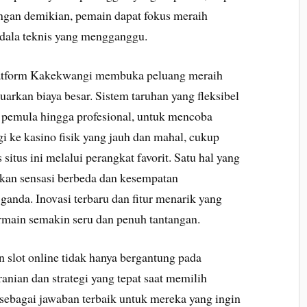
ngan demikian, pemain dapat fokus meraih
dala teknis yang mengganggu.
i platform Kakekwangi membuka peluang meraih
arkan biaya besar. Sistem taruhan yang fleksibel
pemula hingga profesional, untuk mencoba
i ke kasino fisik yang jauh dan mahal, cukup
itus ini melalui perangkat favorit. Satu hal yang
kan sensasi berbeda dan kesempatan
nda. Inovasi terbaru dan fitur menarik yang
ain semakin seru dan penuh tantangan.
 slot online tidak hanya bergantung pada
anian dan strategi yang tepat saat memilih
sebagai jawaban terbaik untuk mereka yang ingin