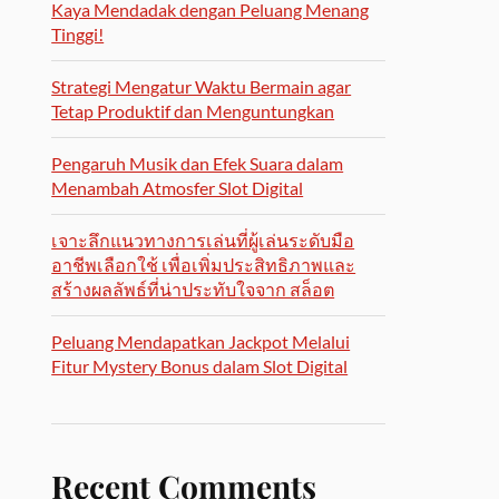
Kaya Mendadak dengan Peluang Menang
Tinggi!
Strategi Mengatur Waktu Bermain agar
Tetap Produktif dan Menguntungkan
Pengaruh Musik dan Efek Suara dalam
Menambah Atmosfer Slot Digital
เจาะลึกแนวทางการเล่นที่ผู้เล่นระดับมือ
อาชีพเลือกใช้ เพื่อเพิ่มประสิทธิภาพและ
สร้างผลลัพธ์ที่น่าประทับใจจาก สล็อต
Peluang Mendapatkan Jackpot Melalui
Fitur Mystery Bonus dalam Slot Digital
Recent Comments