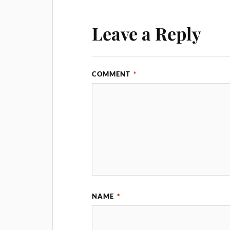
Leave a Reply
COMMENT
*
NAME
*