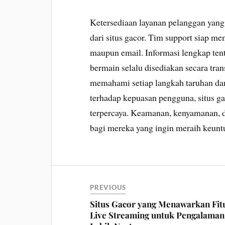
Ketersediaan layanan pelanggan yang 
dari situs gacor. Tim support siap me
maupun email. Informasi lengkap tent
bermain selalu disediakan secara tr
memahami setiap langkah taruhan da
terhadap kepuasan pengguna, situs g
terpercaya. Keamanan, kenyamanan, d
bagi mereka yang ingin meraih keuntu
PREVIOUS
Situs Gacor yang Menawarkan Fit
Live Streaming untuk Pengalaman