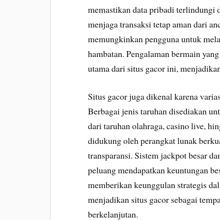
memastikan data pribadi terlindungi 
menjaga transaksi tetap aman dari anc
memungkinkan pengguna untuk melaku
hambatan. Pengalaman bermain yang 
utama dari situs gacor ini, menjadika
Situs gacor juga dikenal karena var
Berbagai jenis taruhan disediakan u
dari taruhan olahraga, casino live, h
didukung oleh perangkat lunak berkua
transparansi. Sistem jackpot besar d
peluang mendapatkan keuntungan besar.
memberikan keunggulan strategis da
menjadikan situs gacor sebagai tempat
berkelanjutan.