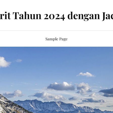
orit Tahun 2024 dengan J
Sample Page