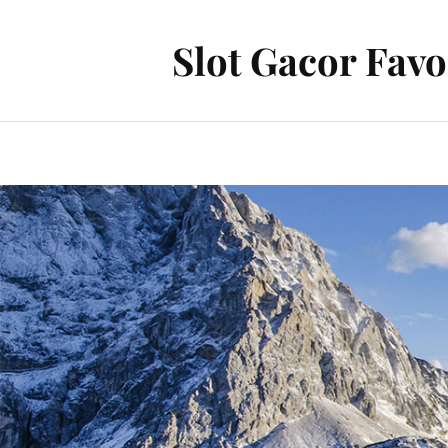
Slot Gacor Fav