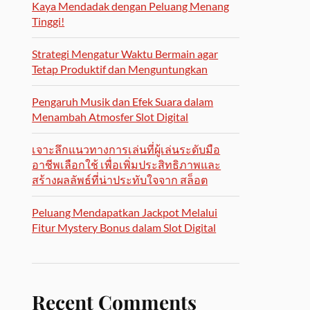
Kaya Mendadak dengan Peluang Menang
Tinggi!
Strategi Mengatur Waktu Bermain agar
Tetap Produktif dan Menguntungkan
Pengaruh Musik dan Efek Suara dalam
Menambah Atmosfer Slot Digital
เจาะลึกแนวทางการเล่นที่ผู้เล่นระดับมือ
อาชีพเลือกใช้ เพื่อเพิ่มประสิทธิภาพและ
สร้างผลลัพธ์ที่น่าประทับใจจาก สล็อต
Peluang Mendapatkan Jackpot Melalui
Fitur Mystery Bonus dalam Slot Digital
Recent Comments