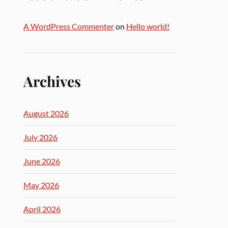
A WordPress Commenter
on
Hello world!
Archives
August 2026
July 2026
June 2026
May 2026
April 2026