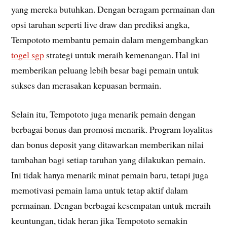
yang mereka butuhkan. Dengan beragam permainan dan
opsi taruhan seperti live draw dan prediksi angka,
Tempototo membantu pemain dalam mengembangkan
togel sgp
strategi untuk meraih kemenangan. Hal ini
memberikan peluang lebih besar bagi pemain untuk
sukses dan merasakan kepuasan bermain.
Selain itu, Tempototo juga menarik pemain dengan
berbagai bonus dan promosi menarik. Program loyalitas
dan bonus deposit yang ditawarkan memberikan nilai
tambahan bagi setiap taruhan yang dilakukan pemain.
Ini tidak hanya menarik minat pemain baru, tetapi juga
memotivasi pemain lama untuk tetap aktif dalam
permainan. Dengan berbagai kesempatan untuk meraih
keuntungan, tidak heran jika Tempototo semakin