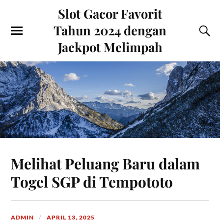
Slot Gacor Favorit
Tahun 2024 dengan
Jackpot Melimpah
Melihat Peluang Baru dalam
Togel SGP di Tempototo
ADMIN
APRIL 13, 2025