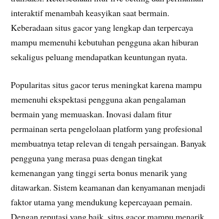
interaktif menambah keasyikan saat bermain.
Keberadaan situs gacor yang lengkap dan terpercaya
mampu memenuhi kebutuhan pengguna akan hiburan
sekaligus peluang mendapatkan keuntungan nyata.
Popularitas situs gacor terus meningkat karena mampu
memenuhi ekspektasi pengguna akan pengalaman
bermain yang memuaskan. Inovasi dalam fitur
permainan serta pengelolaan platform yang profesional
membuatnya tetap relevan di tengah persaingan. Banyak
pengguna yang merasa puas dengan tingkat
kemenangan yang tinggi serta bonus menarik yang
ditawarkan. Sistem keamanan dan kenyamanan menjadi
faktor utama yang mendukung kepercayaan pemain.
Dengan reputasi yang baik, situs gacor mampu menarik