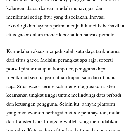
kalangan dapat dengan mudah menavigasi dan
menikmati setiap fitur yang disediakan. Inovasi
teknologi dan layanan prima menjadi kunci keberhasilan
situs gacor dalam menarik perhatian banyak pemain.
Kemudahan akses menjadi salah satu daya tarik utama
dari situs gacor. Melalui perangkat apa saja, seperti
ponsel pintar maupun komputer, pengguna dapat
menikmati semua permainan kapan saja dan di mana
saja. Situs gacor sering kali mengintegrasikan sistem
keamanan tingkat tinggi untuk melindungi data pribadi
dan keuangan pengguna. Selain itu, banyak platform
yang menawarkan berbagai metode pembayaran, mulai
dari transfer bank hingga e-wallet, yang memudahkan
transaksi. Ketersediaan fitur live betting dan permainan