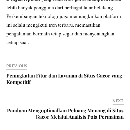
lebih banyak pengguna dari berbagai latar belakang.
Perkembangan teknologi juga memungkinkan platform
ini selalu mengikuti tren terbaru, memastikan
pengalaman bermain tetap segar dan menyenangkan
setiap saat.
PREVIOUS
Peningkatan Fitur dan Layanan di Situs Gacor yang
Kompetitif
NEXT
Panduan Mengoptimalkan Peluang Menang di Situs
Gacor Melalui Analisis Pola Permainan