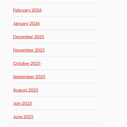
February 2026
January 2026
December 2025
November 2025
October 2025
September 2025
August 2025
July 2025
June 2025