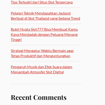
Tips Terbukti dari Situs Slot Terpercaya
Pelajari Teknik Mendapatkan Jackpot
Berlipat di Slot Thailand yang Sedang Trend
Bukti Nyata Slot777 Bisa Membuat Kamu
Kaya Mendadak dengan Peluang Menang
Tinggi!
Strategi Mengatur Waktu Bermain agar
Tetap Produktif dan Menguntungkan
Pengaruh Musik dan Efek Suara dalam
Menambah Atmosfer Slot Digital
Recent Comments