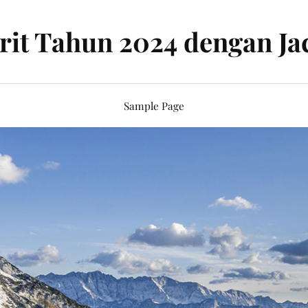
orit Tahun 2024 dengan J
Sample Page