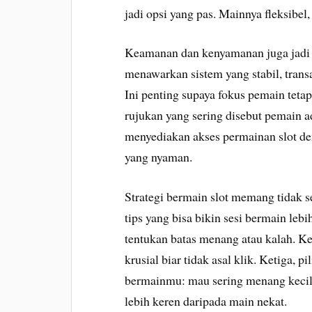
jadi opsi yang pas. Mainnya fleksibel,
Keamanan dan kenyamanan juga jadi f
menawarkan sistem yang stabil, trans
Ini penting supaya fokus pemain teta
rujukan yang sering disebut pemain 
menyediakan akses permainan slot d
yang nyaman.
Strategi bermain slot memang tidak se
tips yang bisa bikin sesi bermain lebi
tentukan batas menang atau kalah. K
krusial biar tidak asal klik. Ketiga, pi
bermainmu: mau sering menang kecil a
lebih keren daripada main nekat.