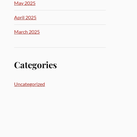
May 2025
April 2025
March 2025
Categories
Uncategorized