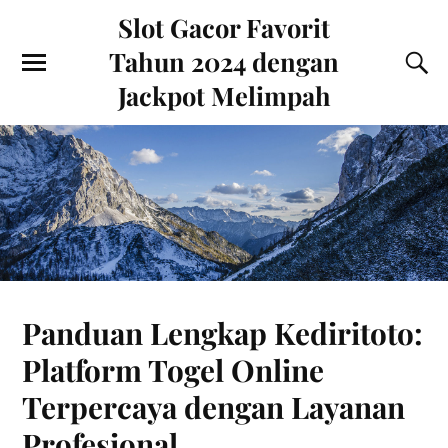
Slot Gacor Favorit
Tahun 2024 dengan
Jackpot Melimpah
Panduan Lengkap Kediritoto:
Platform Togel Online
Terpercaya dengan Layanan
Profesional