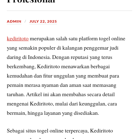
ADMIN
JULY 22, 2025
kediritoto
merupakan salah satu platform togel online
yang semakin populer di kalangan penggemar judi
daring di Indonesia. Dengan reputasi yang terus
berkembang, Kediritoto menawarkan berbagai
kemudahan dan fitur unggulan yang membuat para
pemain merasa nyaman dan aman saat memasang
taruhan. Artikel ini akan membahas secara detail
mengenai Kediritoto, mulai dari keunggulan, cara
bermain, hingga layanan yang disediakan.
Sebagai situs togel online terpercaya, Kediritoto