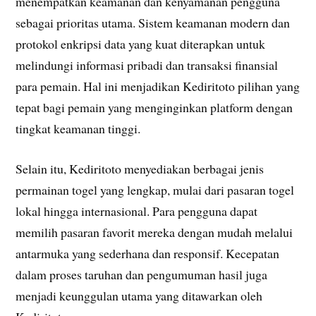
menempatkan keamanan dan kenyamanan pengguna
sebagai prioritas utama. Sistem keamanan modern dan
protokol enkripsi data yang kuat diterapkan untuk
melindungi informasi pribadi dan transaksi finansial
para pemain. Hal ini menjadikan Kediritoto pilihan yang
tepat bagi pemain yang menginginkan platform dengan
tingkat keamanan tinggi.
Selain itu, Kediritoto menyediakan berbagai jenis
permainan togel yang lengkap, mulai dari pasaran togel
lokal hingga internasional. Para pengguna dapat
memilih pasaran favorit mereka dengan mudah melalui
antarmuka yang sederhana dan responsif. Kecepatan
dalam proses taruhan dan pengumuman hasil juga
menjadi keunggulan utama yang ditawarkan oleh