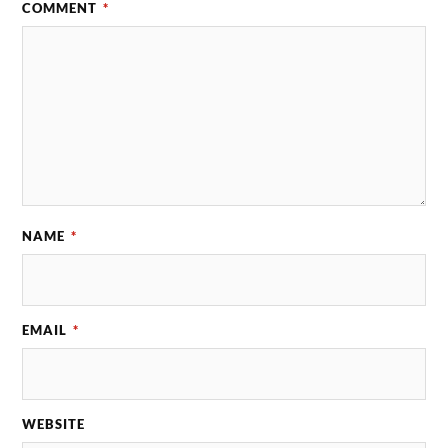
COMMENT
*
NAME
*
EMAIL
*
WEBSITE