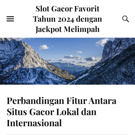
Slot Gacor Favorit
Tahun 2024 dengan
Jackpot Melimpah
Perbandingan Fitur Antara
Situs Gacor Lokal dan
Internasional