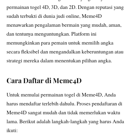
permainan togel 4D, 3D, dan 2D. Dengan reputasi yang
sudah terbukti di dunia judi online, Meme4D
menawarkan pengalaman bermain yang mudah, aman,
dan tentunya menguntungkan. Platform ini
memungkinkan para pemain untuk memilih angka
secara fleksibel dan mengandalkan keberuntungan atau
strategi mereka dalam menentukan pilihan angka.
Cara Daftar di Meme4D
Untuk memulai permainan togel di Meme4D, Anda
harus mendaftar terlebih dahulu. Proses pendaftaran di
Meme4D sangat mudah dan tidak memerlukan waktu
lama. Berikut adalah langkah-langkah yang harus Anda
ikuti: