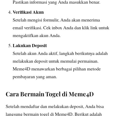
Pastikan informasi yang Anda masukkan benar.
Verifikasi Akun
Setelah mengisi formulir, Anda akan menerima
email verifikasi. Cek inbox Anda dan klik link untuk
mengaktifkan akun Anda.
Lakukan Deposit
Setelah akun Anda aktif, langkah berikutnya adalah
melakukan deposit untuk memulai permainan.
Meme4D menawarkan berbagai pilihan metode
pembayaran yang aman.
Cara Bermain Togel di Meme4D
Setelah mendaftar dan melakukan deposit, Anda bisa
langsung bermain togel di Meme4D. Berikut adalah