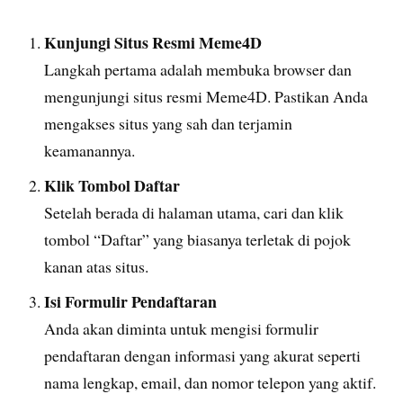
Kunjungi Situs Resmi Meme4D
Langkah pertama adalah membuka browser dan
mengunjungi situs resmi Meme4D. Pastikan Anda
mengakses situs yang sah dan terjamin
keamanannya.
Klik Tombol Daftar
Setelah berada di halaman utama, cari dan klik
tombol “Daftar” yang biasanya terletak di pojok
kanan atas situs.
Isi Formulir Pendaftaran
Anda akan diminta untuk mengisi formulir
pendaftaran dengan informasi yang akurat seperti
nama lengkap, email, dan nomor telepon yang aktif.