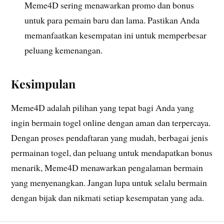
Meme4D sering menawarkan promo dan bonus
untuk para pemain baru dan lama. Pastikan Anda
memanfaatkan kesempatan ini untuk memperbesar
peluang kemenangan.
Kesimpulan
Meme4D adalah pilihan yang tepat bagi Anda yang
ingin bermain togel online dengan aman dan terpercaya.
Dengan proses pendaftaran yang mudah, berbagai jenis
permainan togel, dan peluang untuk mendapatkan bonus
menarik, Meme4D menawarkan pengalaman bermain
yang menyenangkan. Jangan lupa untuk selalu bermain
dengan bijak dan nikmati setiap kesempatan yang ada.