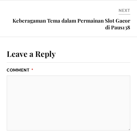
NEXT
Keberagaman Tema dalam Permainan Slot Gacor
di Paus138
Leave a Reply
COMMENT
*