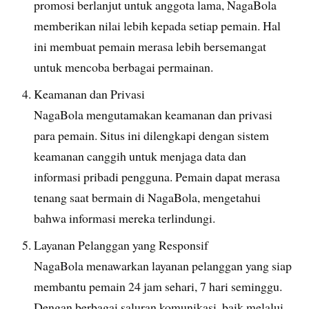
promosi berlanjut untuk anggota lama, NagaBola
memberikan nilai lebih kepada setiap pemain. Hal
ini membuat pemain merasa lebih bersemangat
untuk mencoba berbagai permainan.
Keamanan dan Privasi
NagaBola mengutamakan keamanan dan privasi
para pemain. Situs ini dilengkapi dengan sistem
keamanan canggih untuk menjaga data dan
informasi pribadi pengguna. Pemain dapat merasa
tenang saat bermain di NagaBola, mengetahui
bahwa informasi mereka terlindungi.
Layanan Pelanggan yang Responsif
NagaBola menawarkan layanan pelanggan yang siap
membantu pemain 24 jam sehari, 7 hari seminggu.
Dengan berbagai saluran komunikasi, baik melalui