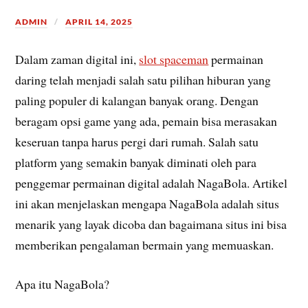
ADMIN
APRIL 14, 2025
Dalam zaman digital ini,
slot spaceman
permainan
daring telah menjadi salah satu pilihan hiburan yang
paling populer di kalangan banyak orang. Dengan
beragam opsi game yang ada, pemain bisa merasakan
keseruan tanpa harus pergi dari rumah. Salah satu
platform yang semakin banyak diminati oleh para
penggemar permainan digital adalah NagaBola. Artikel
ini akan menjelaskan mengapa NagaBola adalah situs
menarik yang layak dicoba dan bagaimana situs ini bisa
memberikan pengalaman bermain yang memuaskan.
Apa itu NagaBola?