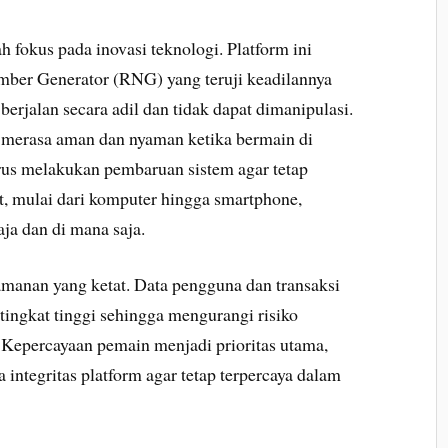
 fokus pada inovasi teknologi. Platform ini
er Generator (RNG) yang teruji keadilannya
berjalan secara adil dan tidak dapat dimanipulasi.
 merasa aman dan nyaman ketika bermain di
erus melakukan pembaruan sistem agar tetap
t, mulai dari komputer hingga smartphone,
a dan di mana saja.
manan yang ketat. Data pengguna dan transaksi
tingkat tinggi sehingga mengurangi risiko
 Kepercayaan pemain menjadi prioritas utama,
integritas platform agar tetap terpercaya dalam