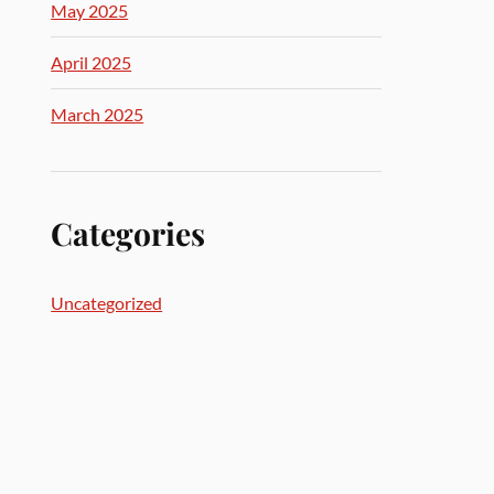
May 2025
April 2025
March 2025
Categories
Uncategorized