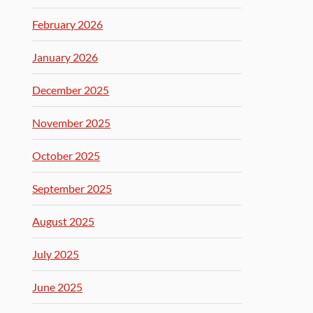
February 2026
January 2026
December 2025
November 2025
October 2025
September 2025
August 2025
July 2025
June 2025