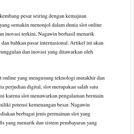
erkembang pesat seiring dengan kemajuan
m yang semakin menonjol dalam dunia slot online
 inovasi terkini, Nagawin berhasil menarik
dan bahkan pasar internasional. Artikel ini akan
unggulan dan inovasi yang ditawarkan oleh
ot online yang mengusung teknologi mutakhir dan
ia perjudian digital, slot merupakan salah satu
 ini karena slot menawarkan pengalaman bermain
liki potensi kemenangan besar. Nagawin
iakan berbagai jenis permainan slot yang
afis yang menarik dan sistem pembayaran yang