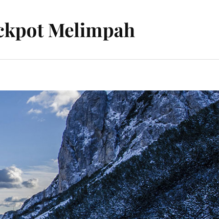
ackpot Melimpah