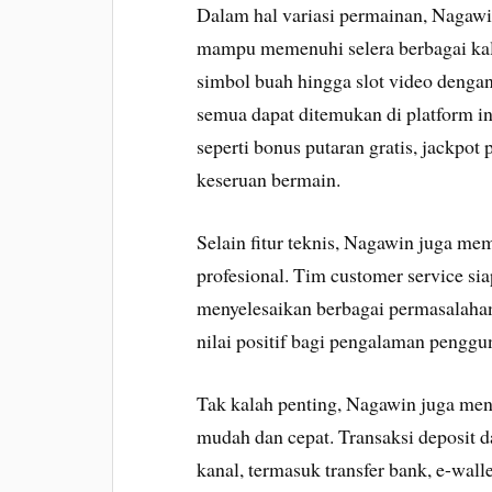
Dalam hal variasi permainan, Nagawi
mampu memenuhi selera berbagai kala
simbol buah hingga slot video denga
semua dapat ditemukan di platform ini
seperti bonus putaran gratis, jackpo
keseruan bermain.
Selain fitur teknis, Nagawin juga me
profesional. Tim customer service s
menyelesaikan berbagai permasalaha
nilai positif bagi pengalaman penggun
Tak kalah penting, Nagawin juga me
mudah dan cepat. Transaksi deposit d
kanal, termasuk transfer bank, e-wall