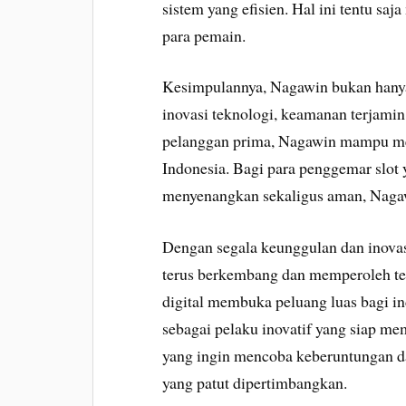
sistem yang efisien. Hal ini tentu sa
para pemain.
Kesimpulannya, Nagawin bukan hanya 
inovasi teknologi, keamanan terjamin
pelanggan prima, Nagawin mampu menj
Indonesia. Bagi para penggemar slot
menyenangkan sekaligus aman, Nagaw
Dengan segala keunggulan dan inovas
terus berkembang dan memperoleh temp
digital membuka peluang luas bagi in
sebagai pelaku inovatif yang siap m
yang ingin mencoba keberuntungan da
yang patut dipertimbangkan.