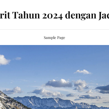
orit Tahun 2024 dengan J
Sample Page