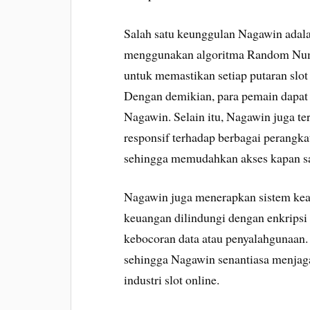
Salah satu keunggulan Nagawin adalah
menggunakan algoritma Random Numb
untuk memastikan setiap putaran slot 
Dengan demikian, para pemain dapat
Nagawin. Selain itu, Nagawin juga t
responsif terhadap berbagai perangka
sehingga memudahkan akses kapan saj
Nagawin juga menerapkan sistem kea
keuangan dilindungi dengan enkripsi 
kebocoran data atau penyalahgunaan.
sehingga Nagawin senantiasa menjaga 
industri slot online.