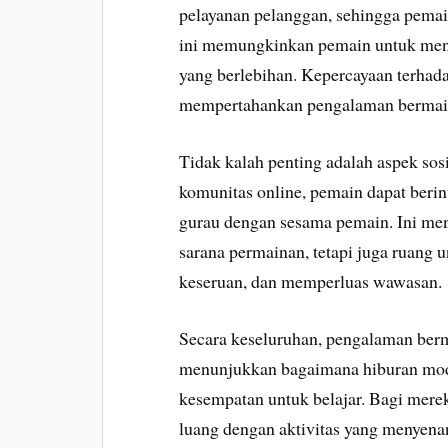
pelayanan pelanggan, sehingga pema
ini memungkinkan pemain untuk meni
yang berlebihan. Kepercayaan terhada
mempertahankan pengalaman bermain 
Tidak kalah penting adalah aspek sosi
komunitas online, pemain dapat berint
gurau dengan sesama pemain. Ini me
sarana permainan, tetapi juga ruang
keseruan, dan memperluas wawasan.
Secara keseluruhan, pengalaman berm
menunjukkan bagaimana hiburan mod
kesempatan untuk belajar. Bagi mere
luang dengan aktivitas yang menyena