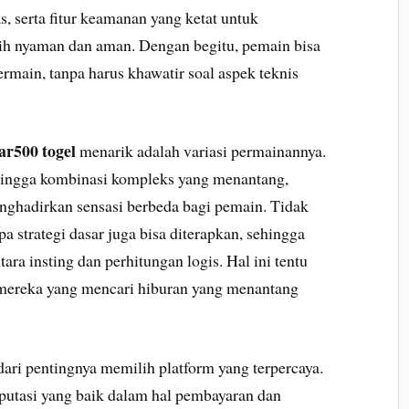
, serta fitur keamanan yang ketat untuk
h nyaman dan aman. Dengan begitu, pemain bisa
ermain, tanpa harus khawatir soal aspek teknis
r500 togel
menarik adalah variasi permainannya.
 hingga kombinasi kompleks yang menantang,
nghadirkan sensasi berbeda bagi pemain. Tidak
 strategi dasar juga bisa diterapkan, sehingga
a insting dan perhitungan logis. Hal ini tentu
 mereka yang mencari hiburan yang menantang
dari pentingnya memilih platform yang terpercaya.
putasi yang baik dalam hal pembayaran dan