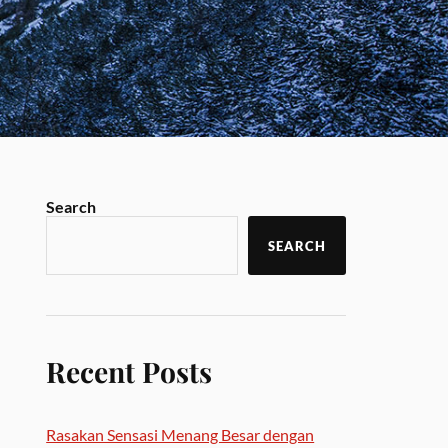
Search
SEARCH
Recent Posts
Rasakan Sensasi Menang Besar dengan