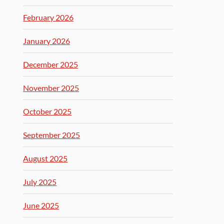
February 2026
January 2026
December 2025
November 2025
October 2025
September 2025
August 2025
July 2025
June 2025