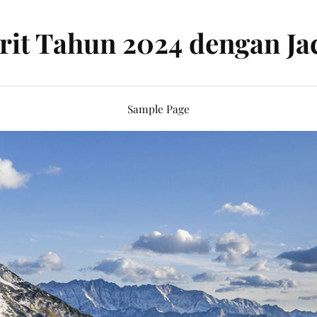
orit Tahun 2024 dengan J
Sample Page