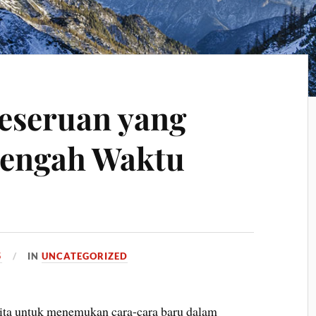
eseruan yang
Tengah Waktu
5
IN
UNCATEGORIZED
kita untuk menemukan cara-cara baru dalam