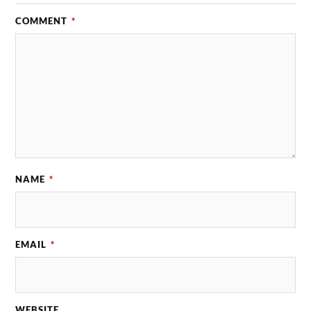
COMMENT
*
NAME
*
EMAIL
*
WEBSITE