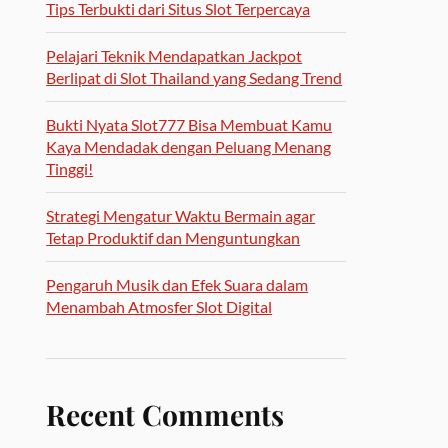
Tips Terbukti dari Situs Slot Terpercaya
Pelajari Teknik Mendapatkan Jackpot
Berlipat di Slot Thailand yang Sedang Trend
Bukti Nyata Slot777 Bisa Membuat Kamu
Kaya Mendadak dengan Peluang Menang
Tinggi!
Strategi Mengatur Waktu Bermain agar
Tetap Produktif dan Menguntungkan
Pengaruh Musik dan Efek Suara dalam
Menambah Atmosfer Slot Digital
Recent Comments