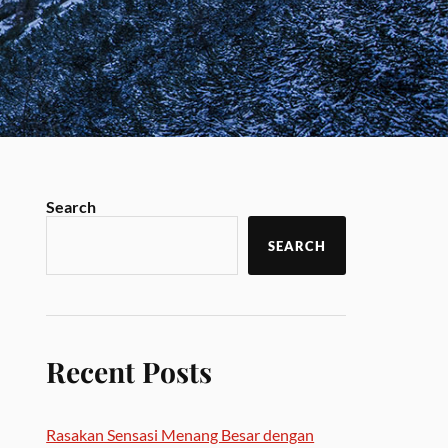
Search
SEARCH
Recent Posts
Rasakan Sensasi Menang Besar dengan