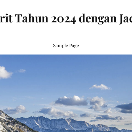
orit Tahun 2024 dengan J
Sample Page