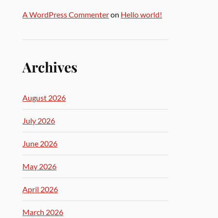
A WordPress Commenter
on
Hello world!
Archives
August 2026
July 2026
June 2026
May 2026
April 2026
March 2026