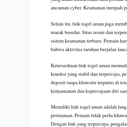
ancaman cyber. Keamanan menjadi prio
Selain itu, link togel aman juga mem
marak beredar. Situs resmi dan terper
sistem keamanan terbaru. Pemain har
bahwa aktivitas taruhan berjalan lanca
Ketersediaan link togel aman memuda
koneksi yang stabil dan terpercaya, 
deposit tanpa khawatir terputus di t
kenyamanan dan kepercayaan diri saa
Memiliki link togel aman adalah lan
permainan. Pemain tidak perlu khawat
Dengan link yang terpercaya, penga