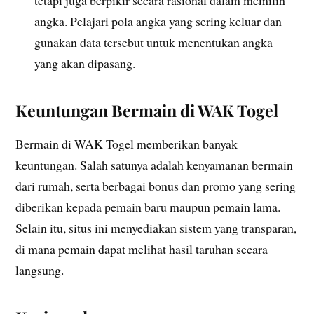
tetapi juga berpikir secara rasional dalam memilih
angka. Pelajari pola angka yang sering keluar dan
gunakan data tersebut untuk menentukan angka
yang akan dipasang.
Keuntungan Bermain di WAK Togel
Bermain di WAK Togel memberikan banyak
keuntungan. Salah satunya adalah kenyamanan bermain
dari rumah, serta berbagai bonus dan promo yang sering
diberikan kepada pemain baru maupun pemain lama.
Selain itu, situs ini menyediakan sistem yang transparan,
di mana pemain dapat melihat hasil taruhan secara
langsung.