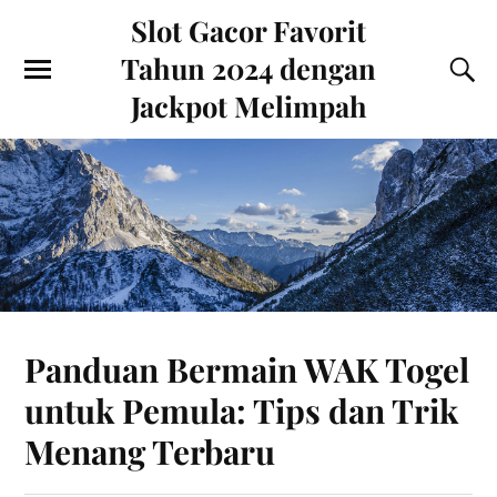
Slot Gacor Favorit
Tahun 2024 dengan
Jackpot Melimpah
Panduan Bermain WAK Togel
untuk Pemula: Tips dan Trik
Menang Terbaru