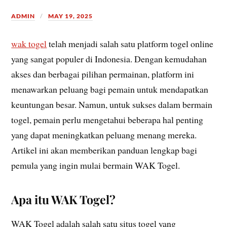
ADMIN
MAY 19, 2025
wak togel
telah menjadi salah satu platform togel online
yang sangat populer di Indonesia. Dengan kemudahan
akses dan berbagai pilihan permainan, platform ini
menawarkan peluang bagi pemain untuk mendapatkan
keuntungan besar. Namun, untuk sukses dalam bermain
togel, pemain perlu mengetahui beberapa hal penting
yang dapat meningkatkan peluang menang mereka.
Artikel ini akan memberikan panduan lengkap bagi
pemula yang ingin mulai bermain WAK Togel.
Apa itu WAK Togel?
WAK Togel adalah salah satu situs togel yang