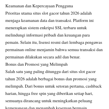
Keamanan dan Kepercayaan Pengguna
Prioritas utama situs slot gacor tahun 2026 adalah
menjaga keamanan data dan transaksi. Platform ini
menerapkan sistem enkripsi SSL terbaru untuk
melindungi informasi pribadi dan keuangan para
pemain. Selain itu, lisensi resmi dari lembaga pengawas
permainan online menjamin bahwa semua transaksi dan
permainan dilakukan secara adil dan benar.
Bonus dan Promosi yang Melimpah
Salah satu yang paling ditunggu dari situs slot gacor
tahun 2026 adalah berbagai bonus dan promosi yang
melimpah. Dari bonus untuk setoran pertama, cashback
harian, hingga free spin yang diberikan setiap hari,
semuanya dirancang untuk meningkatkan peluang
kemenangan dan menambah keseruan bermain.