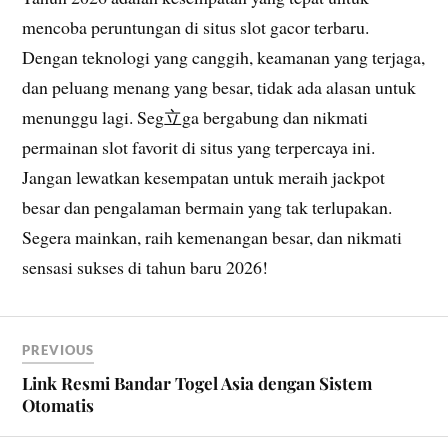
mencoba peruntungan di situs slot gacor terbaru.
Dengan teknologi yang canggih, keamanan yang terjaga,
dan peluang menang yang besar, tidak ada alasan untuk
menunggu lagi. Seg立ga bergabung dan nikmati
permainan slot favorit di situs yang terpercaya ini.
Jangan lewatkan kesempatan untuk meraih jackpot
besar dan pengalaman bermain yang tak terlupakan.
Segera mainkan, raih kemenangan besar, dan nikmati
sensasi sukses di tahun baru 2026!
PREVIOUS
Link Resmi Bandar Togel Asia dengan Sistem
Otomatis