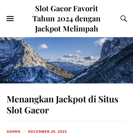
Slot Gacor Favorit
Tahun 2024 dengan
Jackpot Melimpah
Menangkan Jackpot di Situs
Slot Gacor
ADMIN
DECEMBER 20, 2025