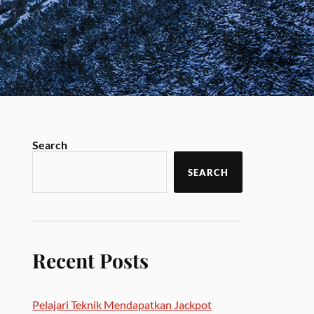
Search
SEARCH
Recent Posts
Pelajari Teknik Mendapatkan Jackpot