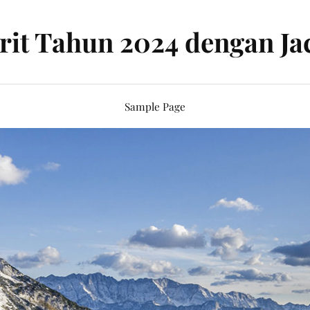
orit Tahun 2024 dengan J
Sample Page