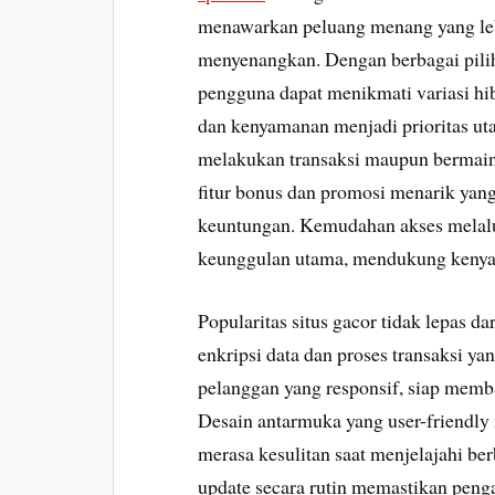
menawarkan peluang menang yang leb
menyenangkan. Dengan berbagai piliha
pengguna dapat menikmati variasi hi
dan kenyamanan menjadi prioritas ut
melakukan transaksi maupun bermain. 
fitur bonus dan promosi menarik y
keuntungan. Kemudahan akses melalu
keunggulan utama, mendukung kenyam
Popularitas situs gacor tidak lepas d
enkripsi data dan proses transaksi y
pelanggan yang responsif, siap memb
Desain antarmuka yang user-friendl
merasa kesulitan saat menjelajahi ber
update secara rutin memastikan peng