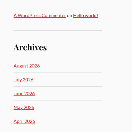
A WordPress Commenter
on
Hello world!
Archives
August 2026
July 2026
June 2026
May 2026
April 2026