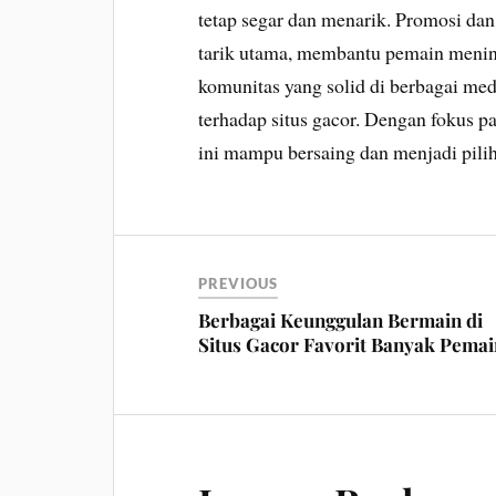
tetap segar dan menarik. Promosi dan
tarik utama, membantu pemain meni
komunitas yang solid di berbagai me
terhadap situs gacor. Dengan fokus pa
ini mampu bersaing dan menjadi pilih
PREVIOUS
Berbagai Keunggulan Bermain di
Situs Gacor Favorit Banyak Pemai