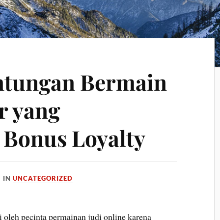
untungan Bermain
r yang
Bonus Loyalty
IN
UNCATEGORIZED
 oleh pecinta permainan judi online karena