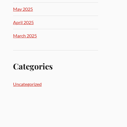
May 2025
April 2025
March 2025
Categories
Uncategorized