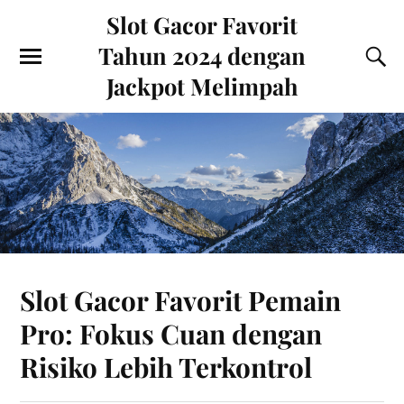
Slot Gacor Favorit
Tahun 2024 dengan
Jackpot Melimpah
Slot Gacor Favorit Pemain
Pro: Fokus Cuan dengan
Risiko Lebih Terkontrol