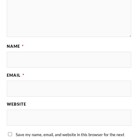
NAME
*
EMAIL
*
WEBSITE
Save my name, email, and website in this browser for the next