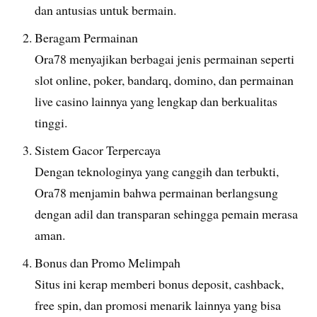
dan antusias untuk bermain.
Beragam Permainan
Ora78 menyajikan berbagai jenis permainan seperti
slot online, poker, bandarq, domino, dan permainan
live casino lainnya yang lengkap dan berkualitas
tinggi.
Sistem Gacor Terpercaya
Dengan teknologinya yang canggih dan terbukti,
Ora78 menjamin bahwa permainan berlangsung
dengan adil dan transparan sehingga pemain merasa
aman.
Bonus dan Promo Melimpah
Situs ini kerap memberi bonus deposit, cashback,
free spin, dan promosi menarik lainnya yang bisa