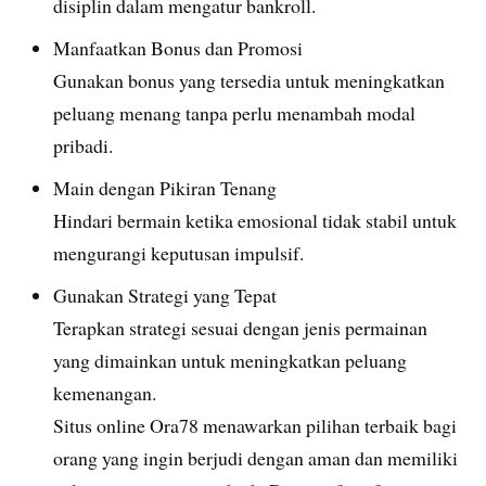
disiplin dalam mengatur bankroll.
Manfaatkan Bonus dan Promosi
Gunakan bonus yang tersedia untuk meningkatkan
peluang menang tanpa perlu menambah modal
pribadi.
Main dengan Pikiran Tenang
Hindari bermain ketika emosional tidak stabil untuk
mengurangi keputusan impulsif.
Gunakan Strategi yang Tepat
Terapkan strategi sesuai dengan jenis permainan
yang dimainkan untuk meningkatkan peluang
kemenangan.
Situs online Ora78 menawarkan pilihan terbaik bagi
orang yang ingin berjudi dengan aman dan memiliki