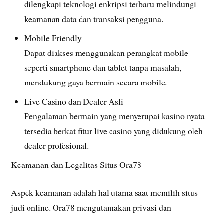
dilengkapi teknologi enkripsi terbaru melindungi
keamanan data dan transaksi pengguna.
Mobile Friendly
Dapat diakses menggunakan perangkat mobile
seperti smartphone dan tablet tanpa masalah,
mendukung gaya bermain secara mobile.
Live Casino dan Dealer Asli
Pengalaman bermain yang menyerupai kasino nyata
tersedia berkat fitur live casino yang didukung oleh
dealer profesional.
Keamanan dan Legalitas Situs Ora78
Aspek keamanan adalah hal utama saat memilih situs
judi online. Ora78 mengutamakan privasi dan