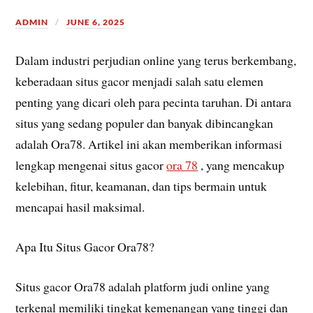
ADMIN
JUNE 6, 2025
Dalam industri perjudian online yang terus berkembang,
keberadaan situs gacor menjadi salah satu elemen
penting yang dicari oleh para pecinta taruhan. Di antara
situs yang sedang populer dan banyak dibincangkan
adalah Ora78. Artikel ini akan memberikan informasi
lengkap mengenai situs gacor
ora 78
, yang mencakup
kelebihan, fitur, keamanan, dan tips bermain untuk
mencapai hasil maksimal.
Apa Itu Situs Gacor Ora78?
Situs gacor Ora78 adalah platform judi online yang
terkenal memiliki tingkat kemenangan yang tinggi dan