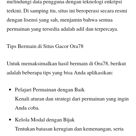
melindungi data pengguna dengan teknologi enkripsi
terkini. Di samping itu, situs ini beroperasi secara resmi
dengan lisensi yang sah, menjamin bahwa semua
permainan yang tersedia adalah adil dan terpercaya.
Tips Bermain di Situs Gacor Ora78
Untuk memaksimalkan hasil bermain di Ora78, berikut
adalah beberapa tips yang bisa Anda aplikasikan:
Pelajari Permainan dengan Baik
Kenali aturan dan strategi dari permainan yang ingin
Anda coba.
Kelola Modal dengan Bijak
Tentukan batasan kerugian dan kemenangan, serta