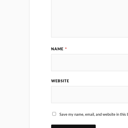
NAME
*
WEBSITE
Save my name, email, and website in this 