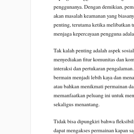
penggunanya. Dengan demikian, pema
akan masalah keamanan yang biasanya
penting, terutama ketika melibatkan t
menjaga kepercayaan pengguna adalah 
Tak kalah penting adalah aspek sosia
menyediakan fitur komunitas dan ko
interaksi dan pertukaran pengalaman
bermain menjadi lebih kaya dan menari
atau bahkan menikmati permainan da
memanfaatkan peluang ini untuk men
sekaligus menantang.
Tidak bisa dipungkiri bahwa fleksibil
dapat mengakses permainan kapan saj