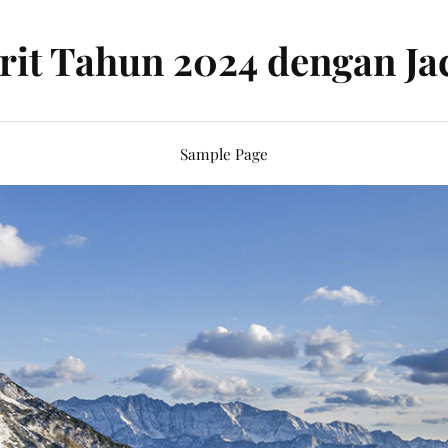
orit Tahun 2024 dengan J
Sample Page