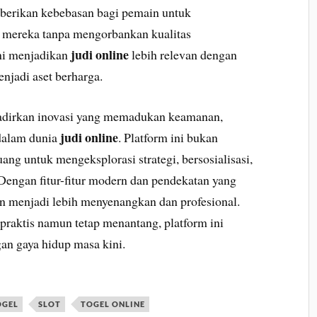
berikan kebebasan bagi pemain untuk
 mereka tanpa mengorbankan kualitas
judi online
ini menjadikan
lebih relevan dengan
njadi aset berharga.
dirkan inovasi yang memadukan keamanan,
judi online
 dalam dunia
. Platform ini bukan
uang untuk mengeksplorasi strategi, bersosialisasi,
Dengan fitur-fitur modern dan pendekatan yang
 menjadi lebih menyenangkan dan profesional.
praktis namun tetap menantang, platform ini
an gaya hidup masa kini.
OGEL
SLOT
TOGEL ONLINE