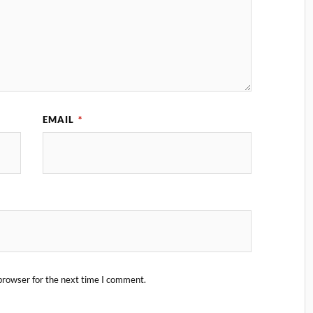
EMAIL
*
browser for the next time I comment.