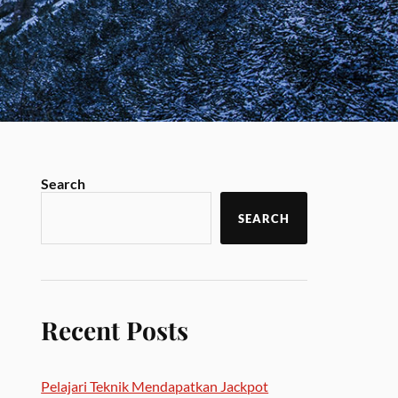
Search
SEARCH
Recent Posts
Pelajari Teknik Mendapatkan Jackpot