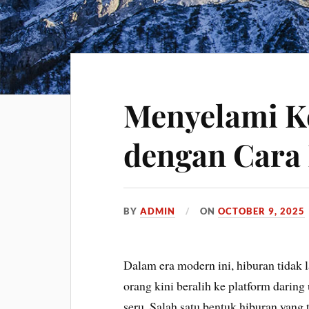
Menyelami K
dengan Cara
BY
ADMIN
ON
OCTOBER 9, 2025
Dalam era modern ini, hiburan tidak l
orang kini beralih ke platform darin
seru. Salah satu bentuk hiburan yang