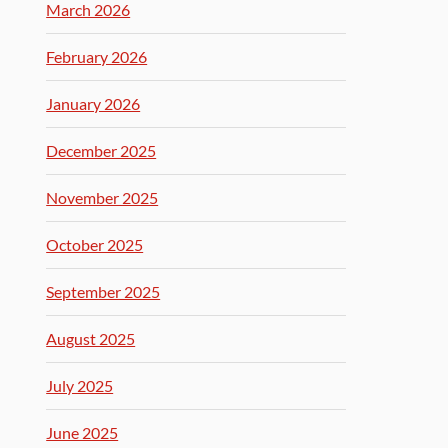
March 2026
February 2026
January 2026
December 2025
November 2025
October 2025
September 2025
August 2025
July 2025
June 2025