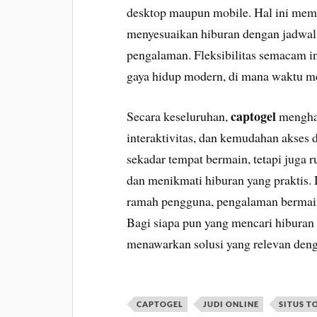
desktop maupun mobile. Hal ini mem
menyesuaikan hiburan dengan jadwal
pengalaman. Fleksibilitas semacam 
gaya hidup modern, di mana waktu me
captogel
Secara keseluruhan,
mengha
interaktivitas, dan kemudahan akses
sekadar tempat bermain, tetapi juga r
dan menikmati hiburan yang praktis. 
ramah pengguna, pengalaman bermain
Bagi siapa pun yang mencari hiburan 
menawarkan solusi yang relevan deng
CAPTOGEL
JUDI ONLINE
SITUS T